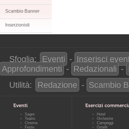
Scambio Banner
Inserzionisti
Sfoglia:
Eventi
-
Inserisci even
Approfondimenti
-
Redazionali
-
Utilità:
Redazione
-
Scambio B
Eventi
Esercizi commerci
Sagre
Hotel
Teatro
Orchestre
Cinema
Campeggi
Feste
Ostelli