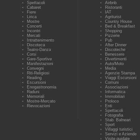
Spettacoli
Airbnb
Cabaret
Ristoranti
Fiere
IAT
Lirica
Agriturist
Mostre
Country House
Concerti
Bed & Breakfast
Incontri
Shopping
Mercati
Pizzerie
Intrattenimento
Pub
Discoteca
After Dinner
Teatro-Danza
Discoteche
Corsi
Benessere
Gare-Sportive
Divertimenti
Manifestazioni
Auto/Moto
Convegni
Media
Riti-Religiosi
Agenzie Stampa
Reading
Viaggi Escursioni
Escursioni
Comuni
Enogastronomia
Associazioni
Raduni
Informatica
Memoriali
Immobiliari
Mostre-Mercato
Proloco
Rievocazioni
Enti
Spettacoli
Fotografia
Stab. Balneari
Sport
Villaggi turistici
Servizi e Aziende
Visite guidate