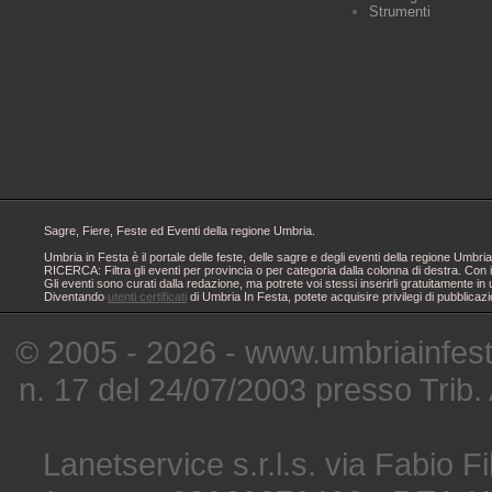
Strumenti
Sagre, Fiere, Feste ed Eventi della regione Umbria.
Umbria in Festa è il portale delle feste, delle sagre e degli eventi della regione Um
RICERCA: Filtra gli eventi per provincia o per categoria dalla colonna di destra. Con i
Gli eventi sono curati dalla redazione, ma potrete voi stessi inserirli gratuitamente i
Diventando
utenti certificati
di Umbria In Festa, potete acquisire privilegi di pubblicaz
© 2005 - 2026 - www.umbriainfes
n. 17 del 24/07/2003 presso Trib.
Lanetservice s.r.l.s. via Fabio Fi