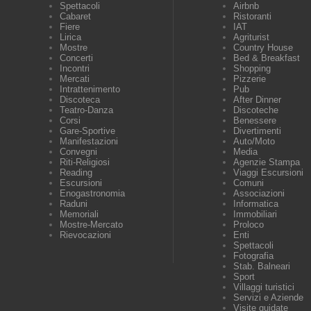
Spettacoli
Airbnb
Cabaret
Ristoranti
Fiere
IAT
Lirica
Agriturist
Mostre
Country House
Concerti
Bed & Breakfast
Incontri
Shopping
Mercati
Pizzerie
Intrattenimento
Pub
Discoteca
After Dinner
Teatro-Danza
Discoteche
Corsi
Benessere
Gare-Sportive
Divertimenti
Manifestazioni
Auto/Moto
Convegni
Media
Riti-Religiosi
Agenzie Stampa
Reading
Viaggi Escursioni
Escursioni
Comuni
Enogastronomia
Associazioni
Raduni
Informatica
Memoriali
Immobiliari
Mostre-Mercato
Proloco
Rievocazioni
Enti
Spettacoli
Fotografia
Stab. Balneari
Sport
Villaggi turistici
Servizi e Aziende
Visite guidate