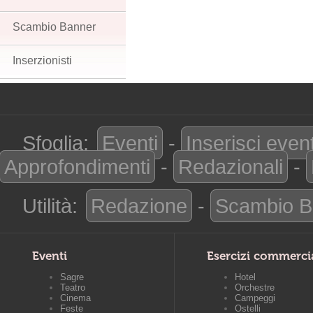
Scambio Banner
Inserzionisti
Sfoglia:
Eventi
-
Inserisci even
Approfondimenti
-
Redazionali
-
Utilità:
Redazione
-
Scambio B
Eventi
Esercizi commerci
Sagre
Hotel
Teatro
Orchestre
Cinema
Campeggi
Feste
Ostelli