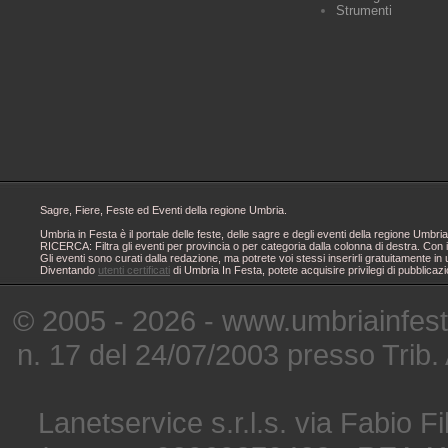
Strumenti
Sagre, Fiere, Feste ed Eventi della regione Umbria.
Umbria in Festa è il portale delle feste, delle sagre e degli eventi della regione Um
RICERCA: Filtra gli eventi per provincia o per categoria dalla colonna di destra. Con i
Gli eventi sono curati dalla redazione, ma potrete voi stessi inserirli gratuitamente i
Diventando
utenti certificati
di Umbria In Festa, potete acquisire privilegi di pubblicaz
© 2005 - 2026 - www.umbriainfes
n. 17 del 24/07/2003 presso Trib.
Lanetservice s.r.l.s. via Fabio Fi