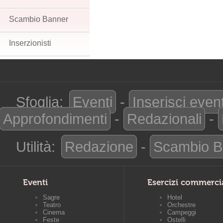
Scambio Banner
Inserzionisti
Sfoglia:
Eventi
-
Inserisci even
Approfondimenti
-
Redazionali
-
Utilità:
Redazione
-
Scambio B
Eventi
Esercizi commerci
Sagre
Hotel
Teatro
Orchestre
Cinema
Campeggi
Feste
Ostelli