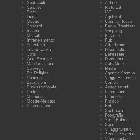
Spettacoli
Airbnb
Cabaret
Ristoranti
Fiere
IAT
Lirica
Agriturist
Mostre
Country House
Concerti
Bed & Breakfast
Incontri
Shopping
Mercati
Pizzerie
Intrattenimento
Pub
Discoteca
After Dinner
Teatro-Danza
Discoteche
Corsi
Benessere
Gare-Sportive
Divertimenti
Manifestazioni
Auto/Moto
Convegni
Media
Riti-Religiosi
Agenzie Stampa
Reading
Viaggi Escursioni
Escursioni
Comuni
Enogastronomia
Associazioni
Raduni
Informatica
Memoriali
Immobiliari
Mostre-Mercato
Proloco
Rievocazioni
Enti
Spettacoli
Fotografia
Stab. Balneari
Sport
Villaggi turistici
Servizi e Aziende
Visite guidate