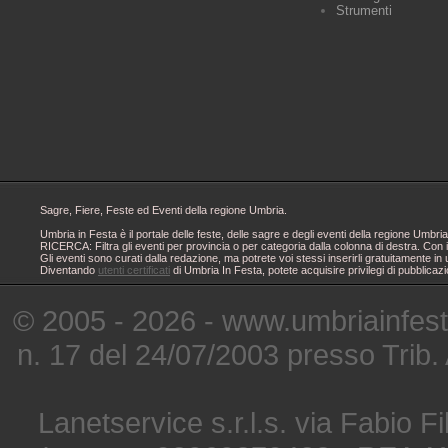
Strumenti
Sagre, Fiere, Feste ed Eventi della regione Umbria.
Umbria in Festa è il portale delle feste, delle sagre e degli eventi della regione Um
RICERCA: Filtra gli eventi per provincia o per categoria dalla colonna di destra. Con i
Gli eventi sono curati dalla redazione, ma potrete voi stessi inserirli gratuitamente i
Diventando
utenti certificati
di Umbria In Festa, potete acquisire privilegi di pubblicaz
© 2005 - 2026 - www.umbriainfes
n. 17 del 24/07/2003 presso Trib.
Lanetservice s.r.l.s. via Fabio Fi