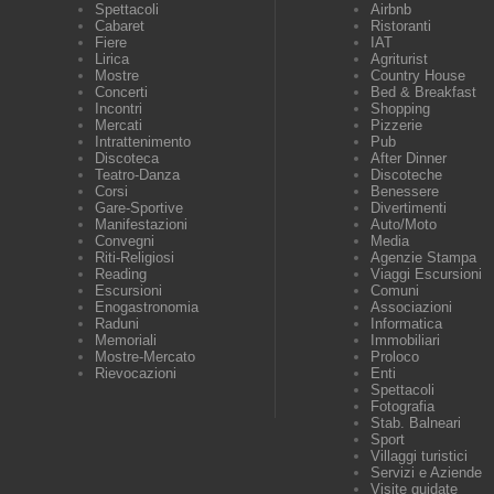
Spettacoli
Airbnb
Cabaret
Ristoranti
Fiere
IAT
Lirica
Agriturist
Mostre
Country House
Concerti
Bed & Breakfast
Incontri
Shopping
Mercati
Pizzerie
Intrattenimento
Pub
Discoteca
After Dinner
Teatro-Danza
Discoteche
Corsi
Benessere
Gare-Sportive
Divertimenti
Manifestazioni
Auto/Moto
Convegni
Media
Riti-Religiosi
Agenzie Stampa
Reading
Viaggi Escursioni
Escursioni
Comuni
Enogastronomia
Associazioni
Raduni
Informatica
Memoriali
Immobiliari
Mostre-Mercato
Proloco
Rievocazioni
Enti
Spettacoli
Fotografia
Stab. Balneari
Sport
Villaggi turistici
Servizi e Aziende
Visite guidate