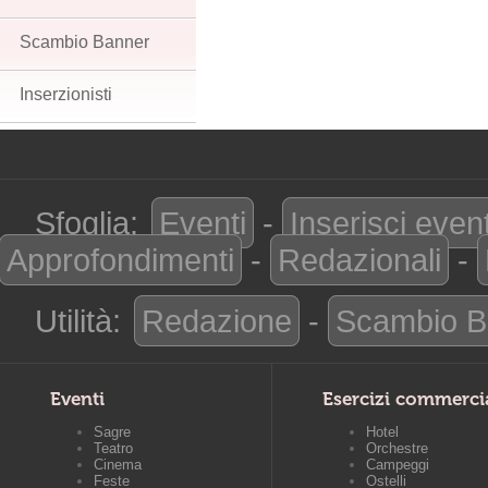
Scambio Banner
Inserzionisti
Sfoglia:
Eventi
-
Inserisci even
Approfondimenti
-
Redazionali
-
Utilità:
Redazione
-
Scambio B
Eventi
Esercizi commerci
Sagre
Hotel
Teatro
Orchestre
Cinema
Campeggi
Feste
Ostelli