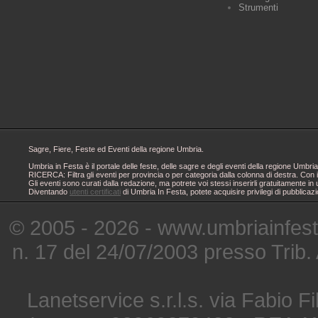
Strumenti
Sagre, Fiere, Feste ed Eventi della regione Umbria.
Umbria in Festa è il portale delle feste, delle sagre e degli eventi della regione Um
RICERCA: Filtra gli eventi per provincia o per categoria dalla colonna di destra. Con i
Gli eventi sono curati dalla redazione, ma potrete voi stessi inserirli gratuitamente i
Diventando
utenti certificati
di Umbria In Festa, potete acquisire privilegi di pubblicaz
© 2005 - 2026 - www.umbriainfes
n. 17 del 24/07/2003 presso Trib.
Lanetservice s.r.l.s. via Fabio Fi