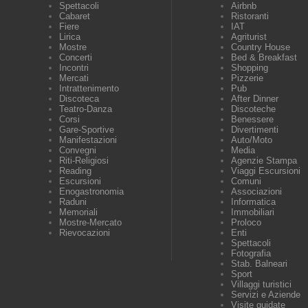
Spettacoli
Airbnb
Cabaret
Ristoranti
Fiere
IAT
Lirica
Agriturist
Mostre
Country House
Concerti
Bed & Breakfast
Incontri
Shopping
Mercati
Pizzerie
Intrattenimento
Pub
Discoteca
After Dinner
Teatro-Danza
Discoteche
Corsi
Benessere
Gare-Sportive
Divertimenti
Manifestazioni
Auto/Moto
Convegni
Media
Riti-Religiosi
Agenzie Stampa
Reading
Viaggi Escursioni
Escursioni
Comuni
Enogastronomia
Associazioni
Raduni
Informatica
Memoriali
Immobiliari
Mostre-Mercato
Proloco
Rievocazioni
Enti
Spettacoli
Fotografia
Stab. Balneari
Sport
Villaggi turistici
Servizi e Aziende
Visite guidate