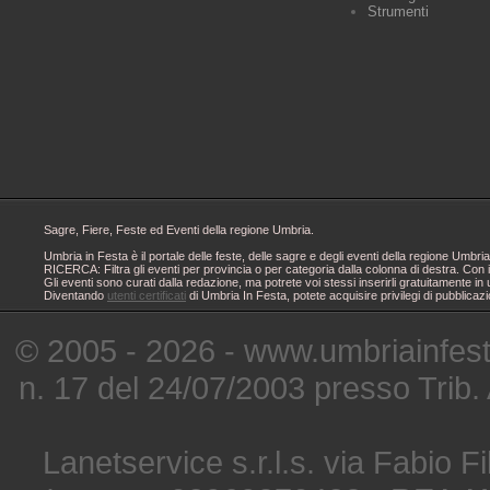
Strumenti
Sagre, Fiere, Feste ed Eventi della regione Umbria.
Umbria in Festa è il portale delle feste, delle sagre e degli eventi della regione Um
RICERCA: Filtra gli eventi per provincia o per categoria dalla colonna di destra. Con i
Gli eventi sono curati dalla redazione, ma potrete voi stessi inserirli gratuitamente i
Diventando
utenti certificati
di Umbria In Festa, potete acquisire privilegi di pubblicaz
© 2005 - 2026 - www.umbriainfes
n. 17 del 24/07/2003 presso Trib.
Lanetservice s.r.l.s. via Fabio Fi