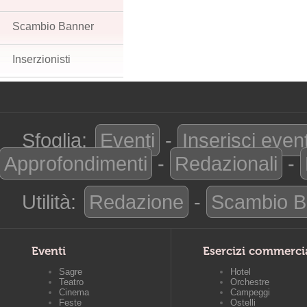
Scambio Banner
Inserzionisti
Sfoglia:
Eventi
-
Inserisci even
Approfondimenti
-
Redazionali
-
Utilità:
Redazione
-
Scambio B
Eventi
Esercizi commerci
Sagre
Hotel
Teatro
Orchestre
Cinema
Campeggi
Feste
Ostelli