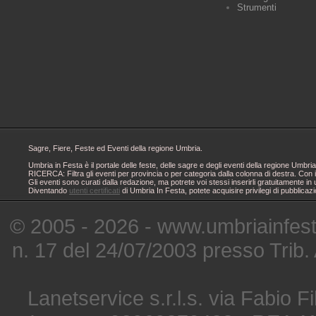
Strumenti
Sagre, Fiere, Feste ed Eventi della regione Umbria.
Umbria in Festa è il portale delle feste, delle sagre e degli eventi della regione Um
RICERCA: Filtra gli eventi per provincia o per categoria dalla colonna di destra. Con i
Gli eventi sono curati dalla redazione, ma potrete voi stessi inserirli gratuitamente i
Diventando
utenti certificati
di Umbria In Festa, potete acquisire privilegi di pubblicaz
© 2005 - 2026 - www.umbriainfes
n. 17 del 24/07/2003 presso Trib.
Lanetservice s.r.l.s. via Fabio Fi