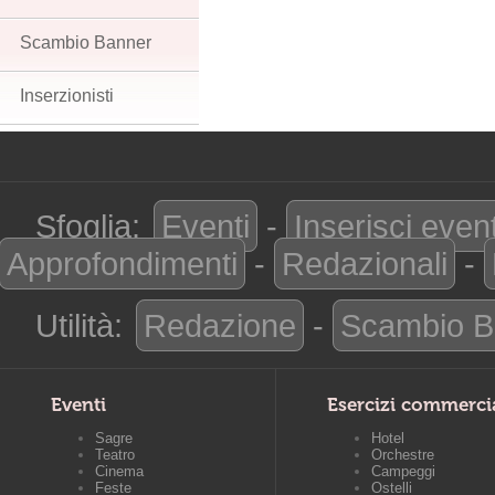
Scambio Banner
Inserzionisti
Sfoglia:
Eventi
-
Inserisci even
Approfondimenti
-
Redazionali
-
Utilità:
Redazione
-
Scambio B
Eventi
Esercizi commerci
Sagre
Hotel
Teatro
Orchestre
Cinema
Campeggi
Feste
Ostelli