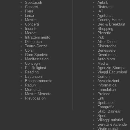
Spettacoli
Airbnb
Cabaret
Ristoranti
Fiere
IAT
Lirica
Agriturist
Mostre
Country House
Concerti
Bed & Breakfast
Incontri
Shopping
Mercati
Pizzerie
Intrattenimento
Pub
Discoteca
After Dinner
Teatro-Danza
Discoteche
Corsi
Benessere
Gare-Sportive
Divertimenti
Manifestazioni
Auto/Moto
Convegni
Media
Riti-Religiosi
Agenzie Stampa
Reading
Viaggi Escursioni
Escursioni
Comuni
Enogastronomia
Associazioni
Raduni
Informatica
Memoriali
Immobiliari
Mostre-Mercato
Proloco
Rievocazioni
Enti
Spettacoli
Fotografia
Stab. Balneari
Sport
Villaggi turistici
Servizi e Aziende
Visite guidate