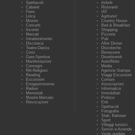
Spettacoli
Airbnb
Cabaret
Ristoranti
Fiere
IAT
Lirica
Agriturist
Mostre
Country House
Concerti
Bed & Breakfast
Incontri
Shopping
Mercati
Pizzerie
Intrattenimento
Pub
Discoteca
After Dinner
Teatro-Danza
Discoteche
Corsi
Benessere
Gare-Sportive
Divertimenti
Manifestazioni
Auto/Moto
Convegni
Media
Riti-Religiosi
Agenzie Stampa
Reading
Viaggi Escursioni
Escursioni
Comuni
Enogastronomia
Associazioni
Raduni
Informatica
Memoriali
Immobiliari
Mostre-Mercato
Proloco
Rievocazioni
Enti
Spettacoli
Fotografia
Stab. Balneari
Sport
Villaggi turistici
Servizi e Aziende
Visite guidate