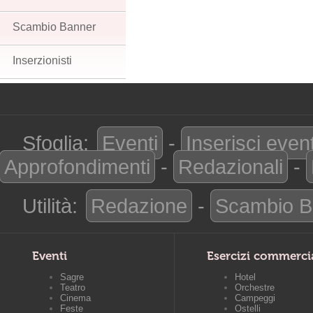
Scambio Banner
Inserzionisti
Sfoglia:
Eventi
-
Inserisci even
Approfondimenti
-
Redazionali
-
Utilità:
Redazione
-
Scambio B
Eventi
Esercizi commerci
Sagre
Hotel
Teatro
Orchestre
Cinema
Campeggi
Feste
Ostelli