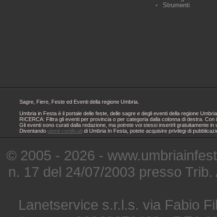
Strumenti
Sagre, Fiere, Feste ed Eventi della regione Umbria.
Umbria in Festa è il portale delle feste, delle sagre e degli eventi della regione Um
RICERCA: Filtra gli eventi per provincia o per categoria dalla colonna di destra. Con i
Gli eventi sono curati dalla redazione, ma potrete voi stessi inserirli gratuitamente i
Diventando
utenti certificati
di Umbria In Festa, potete acquisire privilegi di pubblicaz
© 2005 - 2026 - www.umbriainfes
n. 17 del 24/07/2003 presso Trib.
Lanetservice s.r.l.s. via Fabio Fi