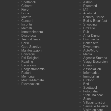
Spettacoli
Airbnb
Cabaret
Ristoranti
Fiere
IAT
Lirica
Agriturist
Mostre
Country House
Concerti
Bed & Breakfast
Incontri
Shopping
Mercati
Pizzerie
Intrattenimento
Pub
Discoteca
After Dinner
Teatro-Danza
Discoteche
Corsi
Benessere
Gare-Sportive
Divertimenti
Manifestazioni
Auto/Moto
Convegni
Media
Riti-Religiosi
Agenzie Stampa
Reading
Viaggi Escursioni
Escursioni
Comuni
Enogastronomia
Associazioni
Raduni
Informatica
Memoriali
Immobiliari
Mostre-Mercato
Proloco
Rievocazioni
Enti
Spettacoli
Fotografia
Stab. Balneari
Sport
Villaggi turistici
Servizi e Aziende
Visite guidate