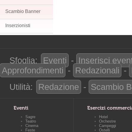
Scambio Banner
Inserzionisti
Sfoglia:
Eventi
-
Inserisci even
Approfondimenti
-
Redazionali
-
Utilità:
Redazione
-
Scambio B
Eventi
Esercizi commerci
Sagre
Hotel
Teatro
Orchestre
Cinema
Campeggi
Feste
Ostelli