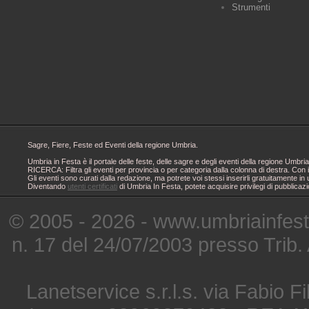
Strumenti
Sagre, Fiere, Feste ed Eventi della regione Umbria.
Umbria in Festa è il portale delle feste, delle sagre e degli eventi della regione Um
RICERCA: Filtra gli eventi per provincia o per categoria dalla colonna di destra. Con i
Gli eventi sono curati dalla redazione, ma potrete voi stessi inserirli gratuitamente i
Diventando
utenti certificati
di Umbria In Festa, potete acquisire privilegi di pubblicaz
© 2005 - 2026 - www.umbriainfes
n. 17 del 24/07/2003 presso Trib.
Lanetservice s.r.l.s. via Fabio Fi