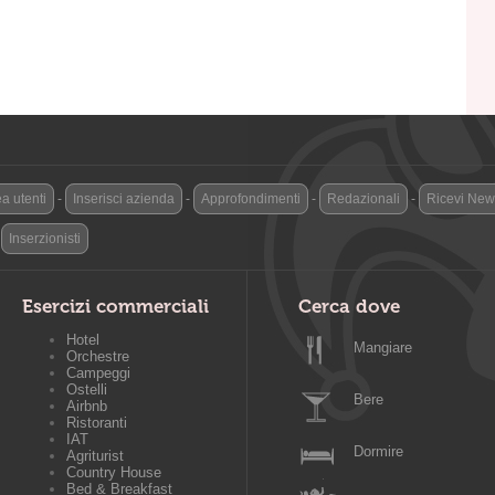
a utenti
-
Inserisci azienda
-
Approfondimenti
-
Redazionali
-
Ricevi News
-
Inserzionisti
Esercizi commerciali
Cerca dove
Hotel
Mangiare
Orchestre
Campeggi
Ostelli
Bere
Airbnb
Ristoranti
IAT
Dormire
Agriturist
Country House
Bed & Breakfast