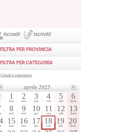
Accedi!
Iscriviti!
FILTRA PER PROVINCIA
FILTRA PER CATEGORIA
Chiudi il calendario
aprile 2025
1
1
2
3
4
5
6
n
mar
mer
gio
ven
sab
dom
7
8
9
10
11
12
13
n
mar
mer
gio
ven
sab
dom
4
15
16
17
18
19
20
n
mar
mer
gio
ven
sab
dom