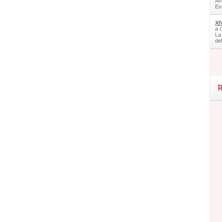
Am
Ev
XI
a 
La
de
R