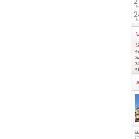
2
lu
2
lu
U
32
4
Sa
32
5
A
CO
ser