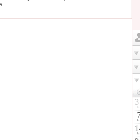
e.
3
lu
lu
1
lu