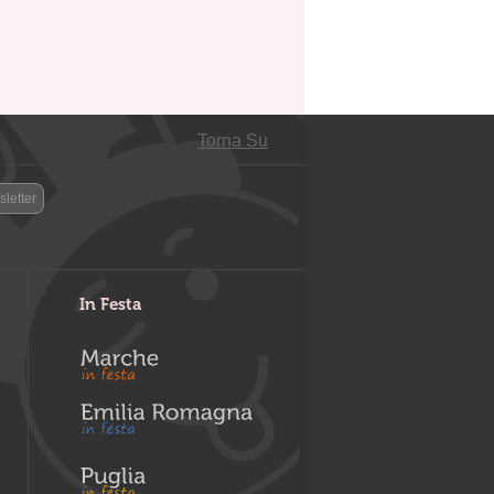
Torna Su
letter
In Festa