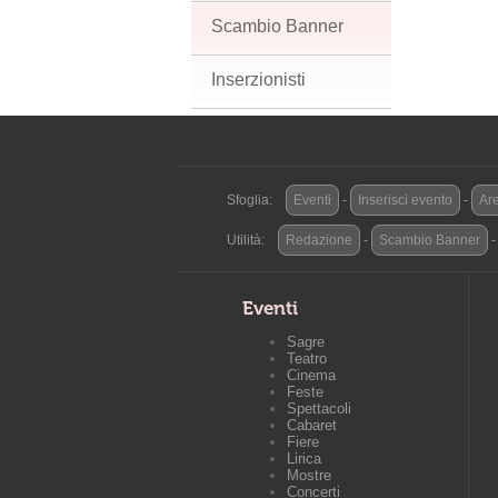
Scambio Banner
Inserzionisti
Sfoglia:
Eventi
-
Inserisci evento
-
Are
Utilità:
Redazione
-
Scambio Banner
Eventi
Sagre
Teatro
Cinema
Feste
Spettacoli
Cabaret
Fiere
Lirica
Mostre
Concerti