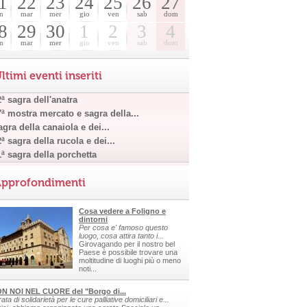
1
22
23
24
25
26
27
n
mar
mer
gio
ven
sab
dom
8
29
30
1
2
3
4
n
mar
mer
gio
ven
sab
dom
ltimi eventi inseriti
ª sagra dell'anatra
7ª mostra mercato e sagra della...
gra della canaiola e dei...
ª sagra della rucola e dei...
1ª sagra della porchetta
pprofondimenti
Cosa vedere a Foligno e
dintorni
Per cosa e' famoso questo
luogo, cosa attira tanto i...
Girovagando per il nostro bel
Paese è possibile trovare una
moltitudine di luoghi più o meno
noti...
N NOI NEL CUORE del "Borgo di...
ata di solidarietà per le cure palliative domiciliari e...