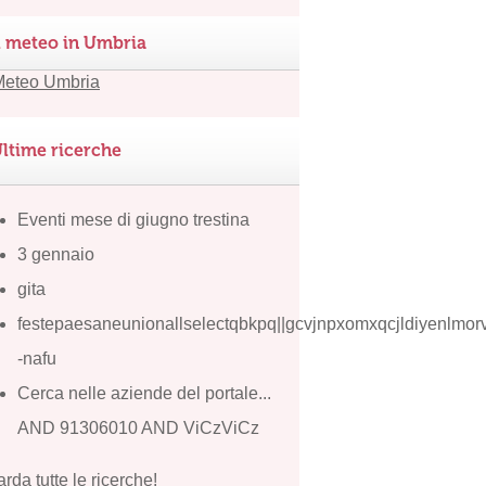
l meteo in Umbria
ltime ricerche
Eventi mese di giugno trestina
3 gennaio
gita
festepaesaneunionallselectqbkpq||gcvjnpxomxqcjldiyenlmo
-nafu
Cerca nelle aziende del portale...
AND 91306010 AND ViCzViCz
rda tutte le ricerche!