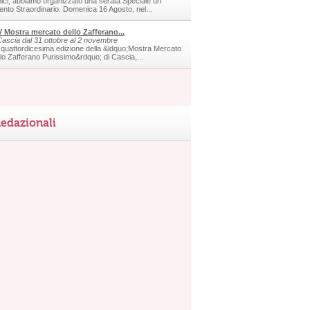
ici, abbiamo organizzato una serata Speciale un
ento Straordinario. Domenica 16 Agosto, nel...
V Mostra mercato dello Zafferano...
Cascia dal 31 ottobre al 2 novembre
 quattordicesima edizione della &ldquo;Mostra Mercato
llo Zafferano Purissimo&rdquo; di Cascia,...
edazionali