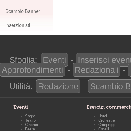
Scambio Banner
Inserzionisti
Sfoglia:
Eventi
-
Inserisci even
Approfondimenti
-
Redazionali
-
Utilità:
Redazione
-
Scambio B
Eventi
Esercizi commerci
Sagre
Hotel
Teatro
Orchestre
Cinema
Campeggi
Feste
Ostelli