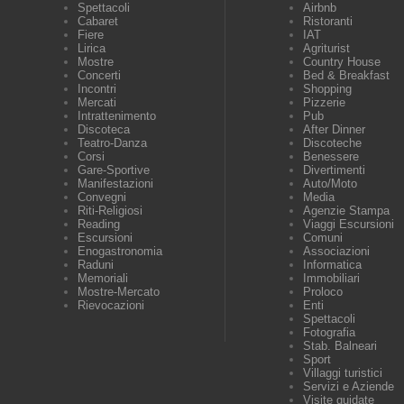
Spettacoli
Airbnb
Cabaret
Ristoranti
Fiere
IAT
Lirica
Agriturist
Mostre
Country House
Concerti
Bed & Breakfast
Incontri
Shopping
Mercati
Pizzerie
Intrattenimento
Pub
Discoteca
After Dinner
Teatro-Danza
Discoteche
Corsi
Benessere
Gare-Sportive
Divertimenti
Manifestazioni
Auto/Moto
Convegni
Media
Riti-Religiosi
Agenzie Stampa
Reading
Viaggi Escursioni
Escursioni
Comuni
Enogastronomia
Associazioni
Raduni
Informatica
Memoriali
Immobiliari
Mostre-Mercato
Proloco
Rievocazioni
Enti
Spettacoli
Fotografia
Stab. Balneari
Sport
Villaggi turistici
Servizi e Aziende
Visite guidate