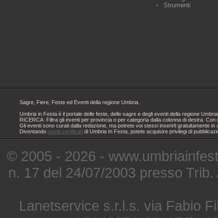
Strumenti
Sagre, Fiere, Feste ed Eventi della regione Umbria.
Umbria in Festa è il portale delle feste, delle sagre e degli eventi della regione Um
RICERCA: Filtra gli eventi per provincia o per categoria dalla colonna di destra. Con i
Gli eventi sono curati dalla redazione, ma potrete voi stessi inserirli gratuitamente i
Diventando
utenti certificati
di Umbria In Festa, potete acquisire privilegi di pubblicaz
© 2005 - 2026 - www.umbriainfes
n. 17 del 24/07/2003 presso Trib.
Lanetservice s.r.l.s. via Fabio Fi