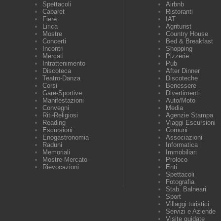
Spettacoli
Airbnb
Cabaret
Ristoranti
Fiere
IAT
Lirica
Agriturist
Mostre
Country House
Concerti
Bed & Breakfast
Incontri
Shopping
Mercati
Pizzerie
Intrattenimento
Pub
Discoteca
After Dinner
Teatro-Danza
Discoteche
Corsi
Benessere
Gare-Sportive
Divertimenti
Manifestazioni
Auto/Moto
Convegni
Media
Riti-Religiosi
Agenzie Stampa
Reading
Viaggi Escursioni
Escursioni
Comuni
Enogastronomia
Associazioni
Raduni
Informatica
Memoriali
Immobiliari
Mostre-Mercato
Proloco
Rievocazioni
Enti
Spettacoli
Fotografia
Stab. Balneari
Sport
Villaggi turistici
Servizi e Aziende
Visite guidate