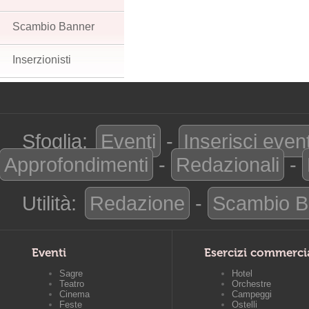
Scambio Banner
Inserzionisti
Sfoglia:
Eventi
-
Inserisci even
Approfondimenti
-
Redazionali
-
Utilità:
Redazione
-
Scambio B
Eventi
Esercizi commerci
Sagre
Hotel
Teatro
Orchestre
Cinema
Campeggi
Feste
Ostelli