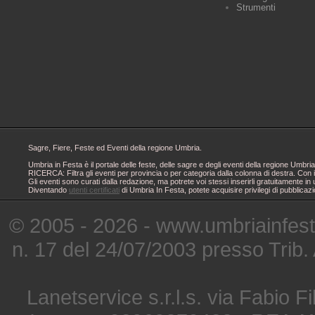
Strumenti
Sagre, Fiere, Feste ed Eventi della regione Umbria.
Umbria in Festa è il portale delle feste, delle sagre e degli eventi della regione Um
RICERCA: Filtra gli eventi per provincia o per categoria dalla colonna di destra. Con i
Gli eventi sono curati dalla redazione, ma potrete voi stessi inserirli gratuitamente i
Diventando
utenti certificati
di Umbria In Festa, potete acquisire privilegi di pubblicaz
© 2005 - 2026 - www.umbriainfes
n. 17 del 24/07/2003 presso Trib.
Lanetservice s.r.l.s. via Fabio Fi