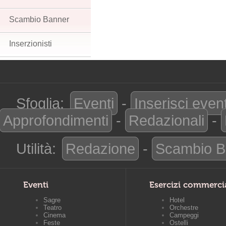
Scambio Banner
Inserzionisti
Sfoglia:
Eventi
-
Inserisci even
Approfondimenti
-
Redazionali
-
Utilità:
Redazione
-
Scambio B
Eventi
Esercizi commerci
Sagre
Hotel
Teatro
Orchestre
Cinema
Campeggi
Feste
Ostelli