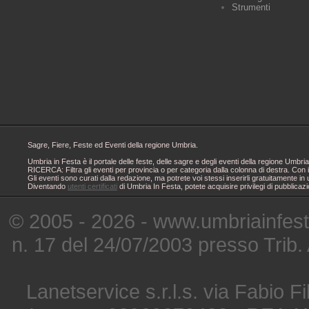
Strumenti
Sagre, Fiere, Feste ed Eventi della regione Umbria.
Umbria in Festa è il portale delle feste, delle sagre e degli eventi della regione Um
RICERCA: Filtra gli eventi per provincia o per categoria dalla colonna di destra. Con i
Gli eventi sono curati dalla redazione, ma potrete voi stessi inserirli gratuitamente i
Diventando
utenti certificati
di Umbria In Festa, potete acquisire privilegi di pubblicaz
© 2005 - 2026 - www.umbriainfes
n. 17 del 24/07/2003 presso Trib.
Lanetservice s.r.l.s. via Fabio Fi