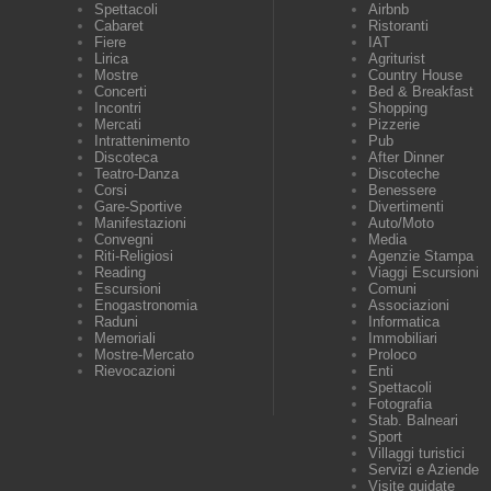
Spettacoli
Airbnb
Cabaret
Ristoranti
Fiere
IAT
Lirica
Agriturist
Mostre
Country House
Concerti
Bed & Breakfast
Incontri
Shopping
Mercati
Pizzerie
Intrattenimento
Pub
Discoteca
After Dinner
Teatro-Danza
Discoteche
Corsi
Benessere
Gare-Sportive
Divertimenti
Manifestazioni
Auto/Moto
Convegni
Media
Riti-Religiosi
Agenzie Stampa
Reading
Viaggi Escursioni
Escursioni
Comuni
Enogastronomia
Associazioni
Raduni
Informatica
Memoriali
Immobiliari
Mostre-Mercato
Proloco
Rievocazioni
Enti
Spettacoli
Fotografia
Stab. Balneari
Sport
Villaggi turistici
Servizi e Aziende
Visite guidate