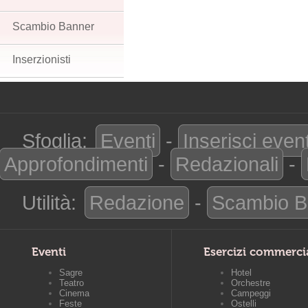
Scambio Banner
Inserzionisti
Sfoglia:
Eventi
-
Inserisci even
Approfondimenti
-
Redazionali
-
Utilità:
Redazione
-
Scambio B
Eventi
Esercizi commerci
Sagre
Hotel
Teatro
Orchestre
Cinema
Campeggi
Feste
Ostelli