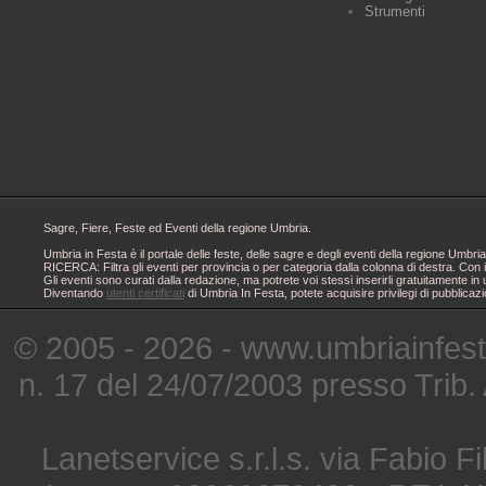
Strumenti
Sagre, Fiere, Feste ed Eventi della regione Umbria.
Umbria in Festa è il portale delle feste, delle sagre e degli eventi della regione Um
RICERCA: Filtra gli eventi per provincia o per categoria dalla colonna di destra. Con i
Gli eventi sono curati dalla redazione, ma potrete voi stessi inserirli gratuitamente i
Diventando
utenti certificati
di Umbria In Festa, potete acquisire privilegi di pubblicaz
© 2005 - 2026 - www.umbriainfes
n. 17 del 24/07/2003 presso Trib.
Lanetservice s.r.l.s. via Fabio Fi