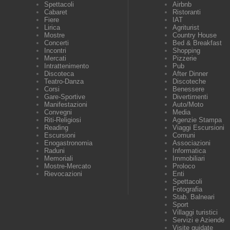
Spettacoli
Airbnb
Cabaret
Ristoranti
Fiere
IAT
Lirica
Agriturist
Mostre
Country House
Concerti
Bed & Breakfast
Incontri
Shopping
Mercati
Pizzerie
Intrattenimento
Pub
Discoteca
After Dinner
Teatro-Danza
Discoteche
Corsi
Benessere
Gare-Sportive
Divertimenti
Manifestazioni
Auto/Moto
Convegni
Media
Riti-Religiosi
Agenzie Stampa
Reading
Viaggi Escursioni
Escursioni
Comuni
Enogastronomia
Associazioni
Raduni
Informatica
Memoriali
Immobiliari
Mostre-Mercato
Proloco
Rievocazioni
Enti
Spettacoli
Fotografia
Stab. Balneari
Sport
Villaggi turistici
Servizi e Aziende
Visite guidate