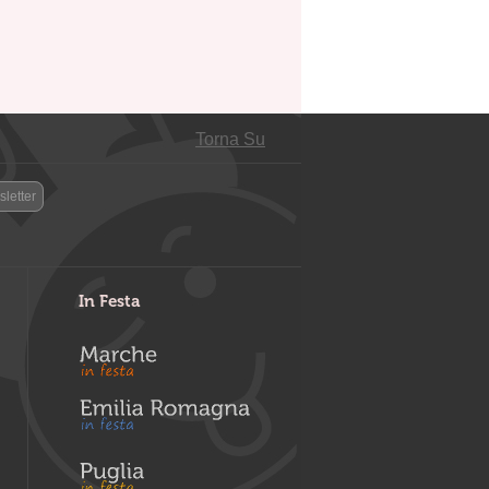
Torna Su
letter
In Festa