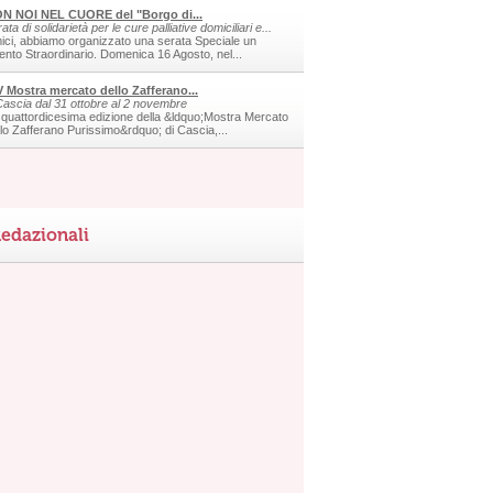
N NOI NEL CUORE del "Borgo di...
ata di solidarietà per le cure palliative domiciliari e...
ici, abbiamo organizzato una serata Speciale un
ento Straordinario. Domenica 16 Agosto, nel...
V Mostra mercato dello Zafferano...
Cascia dal 31 ottobre al 2 novembre
 quattordicesima edizione della &ldquo;Mostra Mercato
llo Zafferano Purissimo&rdquo; di Cascia,...
edazionali