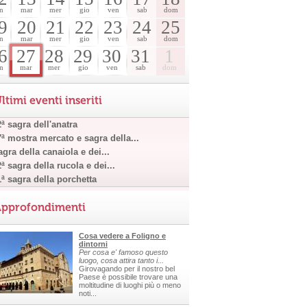
n
mar
mer
gio
ven
sab
dom
9
20
21
22
23
24
25
n
mar
mer
gio
ven
sab
dom
6
27
28
29
30
31
1
n
mar
mer
gio
ven
sab
dom
ltimi eventi inseriti
ª sagra dell'anatra
7ª mostra mercato e sagra della...
gra della canaiola e dei...
ª sagra della rucola e dei...
1ª sagra della porchetta
pprofondimenti
Cosa vedere a Foligno e
dintorni
Per cosa e' famoso questo
luogo, cosa attira tanto i...
Girovagando per il nostro bel
Paese è possibile trovare una
moltitudine di luoghi più o meno
noti...