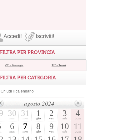
Accedi!
Iscriviti!
FILTRA PER PROVINCIA
PG - Perugia
TR - Terni
FILTRA PER CATEGORIA
Chiudi il calendario
agosto 2024
9
30
31
1
2
3
4
n
mar
mer
gio
ven
sab
dom
5
6
7
8
9
10
11
n
mar
mer
gio
ven
sab
dom
2
13
14
15
16
17
18