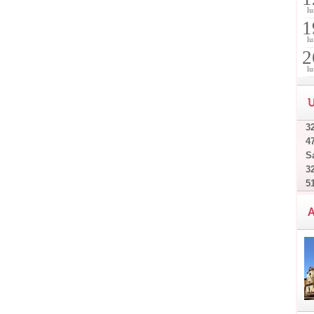
lu
1
lu
2
lu
U
32
4
Sa
32
5
A