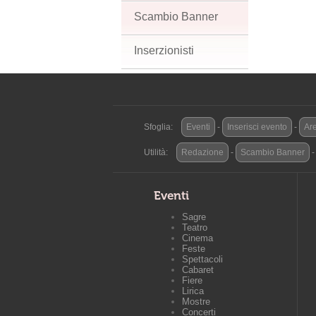
Scambio Banner
Inserzionisti
Sfoglia:
Eventi
-
Inserisci evento
-
Are
Utilità:
Redazione
-
Scambio Banner
Eventi
Sagre
Teatro
Cinema
Feste
Spettacoli
Cabaret
Fiere
Lirica
Mostre
Concerti