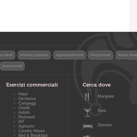
a utenti
-
Inserisci azienda
-
Approfondimenti
-
Redazionali
-
Ricevi News
-
Inserzionisti
Esercizi commerciali
Cerca dove
Hotel
Mangiare
Orchestre
Campeggi
Ostelli
Bere
Airbnb
Ristoranti
IAT
Dormire
Agriturist
Country House
Bed & Breakfast