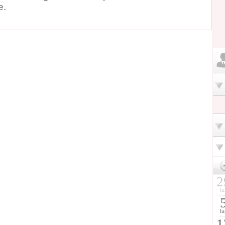
e.
2
lu
lu
1