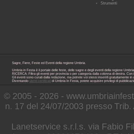
Strumenti
Sagre, Fiere, Feste ed Eventi della regione Umbria.
Umbria in Festa è il portale delle feste, delle sagre e degli eventi della regione Um
RICERCA: Filtra gli eventi per provincia o per categoria dalla colonna di destra. Con i
Gli eventi sono curati dalla redazione, ma potrete voi stessi inserirli gratuitamente i
Diventando
utenti certificati
di Umbria In Festa, potete acquisire privilegi di pubblicaz
© 2005 - 2026 - www.umbriainfes
n. 17 del 24/07/2003 presso Trib.
Lanetservice s.r.l.s. via Fabio Fi