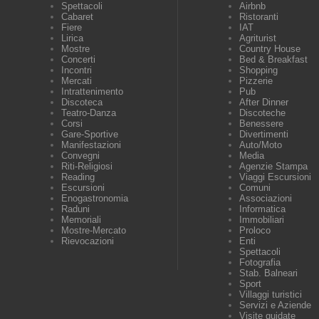
Spettacoli
Airbnb
Cabaret
Ristoranti
Fiere
IAT
Lirica
Agriturist
Mostre
Country House
Concerti
Bed & Breakfast
Incontri
Shopping
Mercati
Pizzerie
Intrattenimento
Pub
Discoteca
After Dinner
Teatro-Danza
Discoteche
Corsi
Benessere
Gare-Sportive
Divertimenti
Manifestazioni
Auto/Moto
Convegni
Media
Riti-Religiosi
Agenzie Stampa
Reading
Viaggi Escursioni
Escursioni
Comuni
Enogastronomia
Associazioni
Raduni
Informatica
Memoriali
Immobiliari
Mostre-Mercato
Proloco
Rievocazioni
Enti
Spettacoli
Fotografia
Stab. Balneari
Sport
Villaggi turistici
Servizi e Aziende
Visite guidate