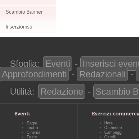
Scambio Banner
Inserzionisti
Sfoglia:
Eventi
-
Inserisci even
Approfondimenti
-
Redazionali
-
Utilità:
Redazione
-
Scambio B
Eventi
Esercizi commerci
Sagre
Hotel
Teatro
Orchestre
Cinema
Campeggi
Feste
Ostelli