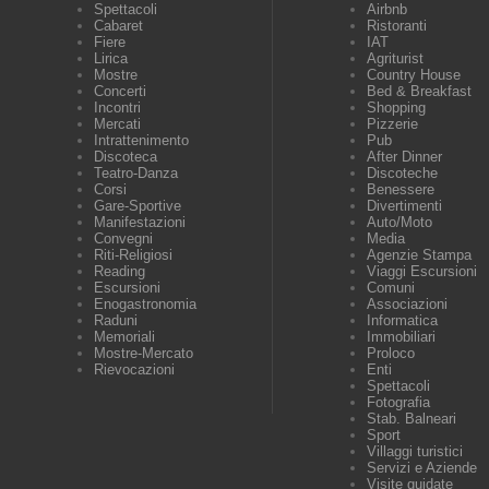
Spettacoli
Airbnb
Cabaret
Ristoranti
Fiere
IAT
Lirica
Agriturist
Mostre
Country House
Concerti
Bed & Breakfast
Incontri
Shopping
Mercati
Pizzerie
Intrattenimento
Pub
Discoteca
After Dinner
Teatro-Danza
Discoteche
Corsi
Benessere
Gare-Sportive
Divertimenti
Manifestazioni
Auto/Moto
Convegni
Media
Riti-Religiosi
Agenzie Stampa
Reading
Viaggi Escursioni
Escursioni
Comuni
Enogastronomia
Associazioni
Raduni
Informatica
Memoriali
Immobiliari
Mostre-Mercato
Proloco
Rievocazioni
Enti
Spettacoli
Fotografia
Stab. Balneari
Sport
Villaggi turistici
Servizi e Aziende
Visite guidate