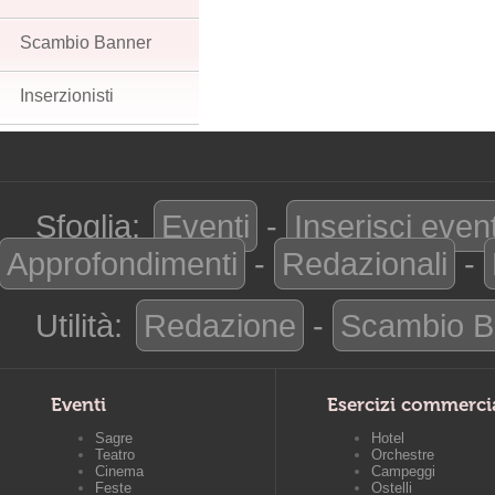
Scambio Banner
Inserzionisti
Sfoglia:
Eventi
-
Inserisci even
Approfondimenti
-
Redazionali
-
Utilità:
Redazione
-
Scambio B
Eventi
Esercizi commerci
Sagre
Hotel
Teatro
Orchestre
Cinema
Campeggi
Feste
Ostelli