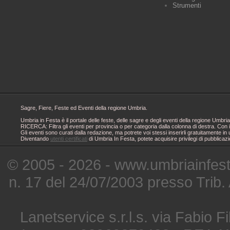
Strumenti
Sagre, Fiere, Feste ed Eventi della regione Umbria.
Umbria in Festa è il portale delle feste, delle sagre e degli eventi della regione Um
RICERCA: Filtra gli eventi per provincia o per categoria dalla colonna di destra. Con i
Gli eventi sono curati dalla redazione, ma potrete voi stessi inserirli gratuitamente i
Diventando
utenti certificati
di Umbria In Festa, potete acquisire privilegi di pubblicaz
© 2005 - 2026 - www.umbriainfes
n. 17 del 24/07/2003 presso Trib.
Lanetservice s.r.l.s. via Fabio Fi