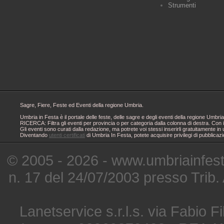
Strumenti
Sagre, Fiere, Feste ed Eventi della regione Umbria.
Umbria in Festa è il portale delle feste, delle sagre e degli eventi della regione Um
RICERCA: Filtra gli eventi per provincia o per categoria dalla colonna di destra. Con i
Gli eventi sono curati dalla redazione, ma potrete voi stessi inserirli gratuitamente i
Diventando
utenti certificati
di Umbria In Festa, potete acquisire privilegi di pubblicaz
© 2005 - 2026 - www.umbriainfes
n. 17 del 24/07/2003 presso Trib.
Lanetservice s.r.l.s. via Fabio Fi