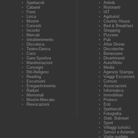
Spettacoli
Airbnb
Cabaret
Ristoranti
Fiere
IAT
Lirica
Agriturist
Mostre
Country House
Concerti
Bed & Breakfast
Incontri
Shopping
Mercati
Pizzerie
Intrattenimento
Pub
Discoteca
After Dinner
Teatro-Danza
Discoteche
Corsi
Benessere
Gare-Sportive
Divertimenti
Manifestazioni
Auto/Moto
Convegni
Media
Riti-Religiosi
Agenzie Stampa
Reading
Viaggi Escursioni
Escursioni
Comuni
Enogastronomia
Associazioni
Raduni
Informatica
Memoriali
Immobiliari
Mostre-Mercato
Proloco
Rievocazioni
Enti
Spettacoli
Fotografia
Stab. Balneari
Sport
Villaggi turistici
Servizi e Aziende
Visite guidate