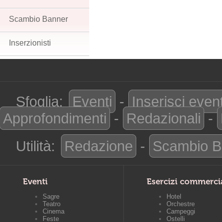
Scambio Banner
Inserzionisti
Sfoglia:
Eventi
-
Inserisci even
Approfondimenti
-
Redazionali
-
Utilità:
Redazione
-
Scambio B
Eventi
Esercizi commerci
Sagre
Hotel
Teatro
Orchestre
Cinema
Campeggi
Feste
Ostelli