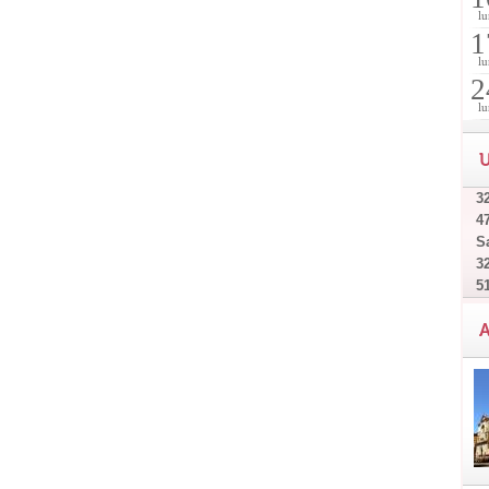
lu
1
lu
2
lu
U
32
4
Sa
32
5
A