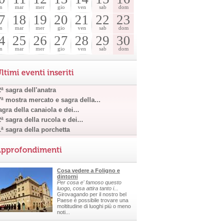
n
mar
mer
gio
ven
sab
dom
7
18
19
20
21
22
23
n
mar
mer
gio
ven
sab
dom
4
25
26
27
28
29
30
n
mar
mer
gio
ven
sab
dom
ltimi eventi inseriti
ª sagra dell'anatra
7ª mostra mercato e sagra della...
gra della canaiola e dei...
ª sagra della rucola e dei...
1ª sagra della porchetta
pprofondimenti
Cosa vedere a Foligno e
dintorni
Per cosa e' famoso questo
luogo, cosa attira tanto i...
Girovagando per il nostro bel
Paese è possibile trovare una
moltitudine di luoghi più o meno
noti...