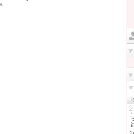
e.
2
lu
lu
1