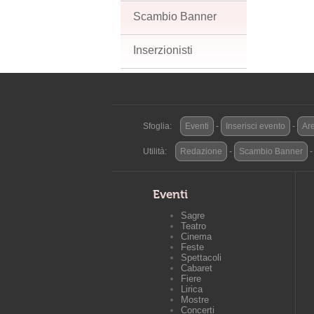
Scambio Banner
Inserzionisti
Sfoglia:
Eventi
-
Inserisci evento
-
Are
Utilità:
Redazione
-
Scambio Banner
Eventi
Sagre
Teatro
Cinema
Feste
Spettacoli
Cabaret
Fiere
Lirica
Mostre
Concerti