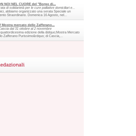
N NOI NEL CUORE del "Borgo di...
ata di solidarietà per le cure palliative domiciliari e...
ici, abbiamo organizzato una serata Speciale un
ento Straordinario. Domenica 16 Agosto, nel...
V Mostra mercato dello Zafferano...
Cascia dal 31 ottobre al 2 novembre
 quattordicesima edizione della &ldquo;Mostra Mercato
llo Zafferano Purissimo&rdquo; di Cascia,...
edazionali