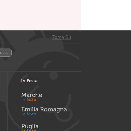
Torna Su
letter
In Festa