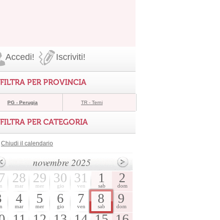
Accedi!
Iscriviti!
FILTRA PER PROVINCIA
PG - Perugia
TR - Terni
FILTRA PER CATEGORIA
Chiudi il calendario
novembre 2025
7
28
29
30
31
1
2
n
mar
mer
gio
ven
sab
dom
3
4
5
6
7
8
9
n
mar
mer
gio
ven
sab
dom
0
11
12
13
14
15
16