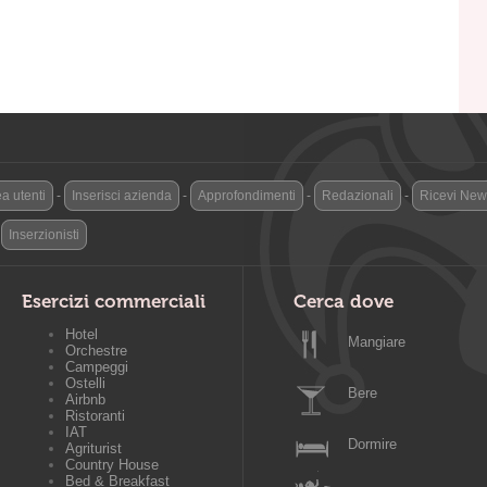
a utenti
-
Inserisci azienda
-
Approfondimenti
-
Redazionali
-
Ricevi News
-
Inserzionisti
Esercizi commerciali
Cerca dove
Hotel
Mangiare
Orchestre
Campeggi
Ostelli
Bere
Airbnb
Ristoranti
IAT
Dormire
Agriturist
Country House
Bed & Breakfast