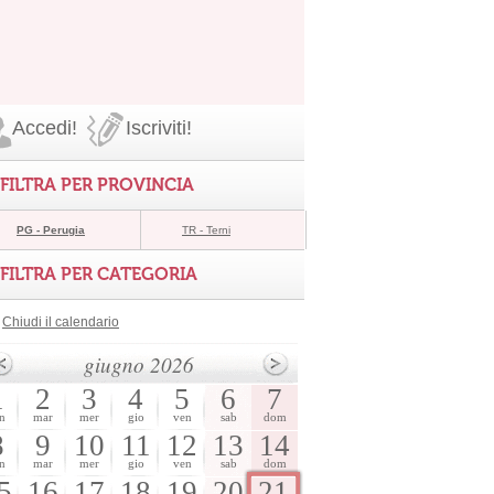
Accedi!
Iscriviti!
FILTRA PER PROVINCIA
PG - Perugia
TR - Terni
FILTRA PER CATEGORIA
Chiudi il calendario
giugno 2026
1
2
3
4
5
6
7
n
mar
mer
gio
ven
sab
dom
8
9
10
11
12
13
14
n
mar
mer
gio
ven
sab
dom
5
16
17
18
19
20
21