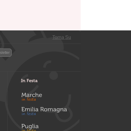
Torna Su
letter
In Festa