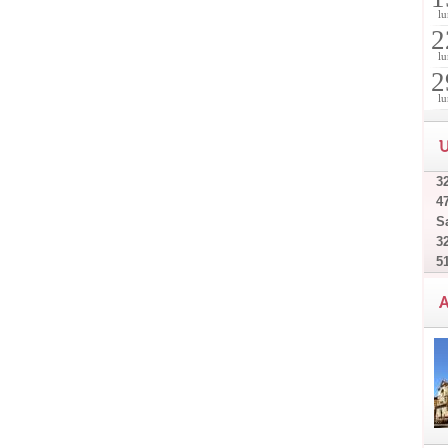
lu
2
lu
2
lu
U
32
4
Sa
32
5
A