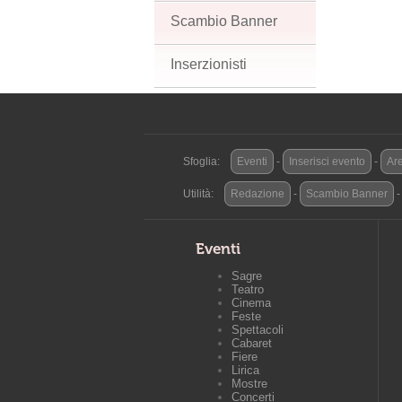
Scambio Banner
Inserzionisti
Sfoglia:
Eventi
-
Inserisci evento
-
Are
Utilità:
Redazione
-
Scambio Banner
Eventi
Sagre
Teatro
Cinema
Feste
Spettacoli
Cabaret
Fiere
Lirica
Mostre
Concerti