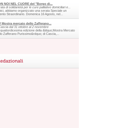
N NOI NEL CUORE del "Borgo di...
ata di solidarietà per le cure palliative domiciliari e...
ici, abbiamo organizzato una serata Speciale un
ento Straordinario. Domenica 16 Agosto, nel...
V Mostra mercato dello Zafferano...
Cascia dal 31 ottobre al 2 novembre
 quattordicesima edizione della &ldquo;Mostra Mercato
llo Zafferano Purissimo&rdquo; di Cascia,...
edazionali