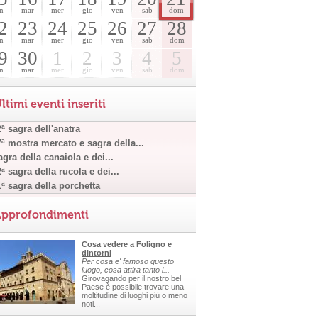
n
mar
mer
gio
ven
sab
dom
2
23
24
25
26
27
28
n
mar
mer
gio
ven
sab
dom
9
30
1
2
3
4
5
n
mar
mer
gio
ven
sab
dom
ltimi eventi inseriti
ª sagra dell'anatra
7ª mostra mercato e sagra della...
gra della canaiola e dei...
ª sagra della rucola e dei...
1ª sagra della porchetta
pprofondimenti
Cosa vedere a Foligno e
dintorni
Per cosa e' famoso questo
luogo, cosa attira tanto i...
Girovagando per il nostro bel
Paese è possibile trovare una
moltitudine di luoghi più o meno
noti...