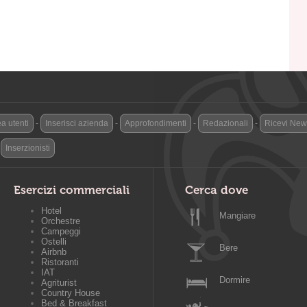
a utenti
-
Inserisci azienda
-
Approfondimenti
-
Redazionali
-
Ricevi News
-
Inserzionisti
Esercizi commerciali
Cerca dove
Hotel
Mangiare
Orchestre
Campeggi
Ostelli
Bere
Airbnb
Ristoranti
IAT
Dormire
Agriturist
Country House
Bed & Breakfast