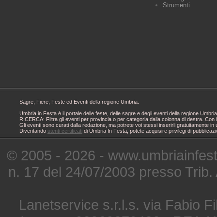
Strumenti
Sagre, Fiere, Feste ed Eventi della regione Umbria.
Umbria in Festa è il portale delle feste, delle sagre e degli eventi della regione Um
RICERCA: Filtra gli eventi per provincia o per categoria dalla colonna di destra. Con i
Gli eventi sono curati dalla redazione, ma potrete voi stessi inserirli gratuitamente i
Diventando
utenti certificati
di Umbria In Festa, potete acquisire privilegi di pubblicaz
© 2005 - 2026 - www.umbriainfes
n. 17 del 24/07/2003 presso Trib.
Lanetservice s.r.l.s. via Fabio Fi