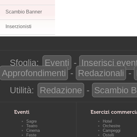
Scambio Banner
Inserzionisti
Sfoglia:
Eventi
-
Inserisci even
Approfondimenti
-
Redazionali
-
Utilità:
Redazione
-
Scambio B
Eventi
Esercizi commerci
Sagre
Hotel
Teatro
Orchestre
Cinema
Campeggi
Feste
Ostelli