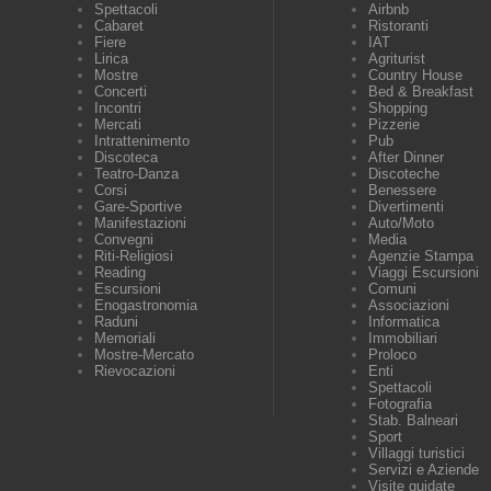
Spettacoli
Airbnb
Cabaret
Ristoranti
Fiere
IAT
Lirica
Agriturist
Mostre
Country House
Concerti
Bed & Breakfast
Incontri
Shopping
Mercati
Pizzerie
Intrattenimento
Pub
Discoteca
After Dinner
Teatro-Danza
Discoteche
Corsi
Benessere
Gare-Sportive
Divertimenti
Manifestazioni
Auto/Moto
Convegni
Media
Riti-Religiosi
Agenzie Stampa
Reading
Viaggi Escursioni
Escursioni
Comuni
Enogastronomia
Associazioni
Raduni
Informatica
Memoriali
Immobiliari
Mostre-Mercato
Proloco
Rievocazioni
Enti
Spettacoli
Fotografia
Stab. Balneari
Sport
Villaggi turistici
Servizi e Aziende
Visite guidate