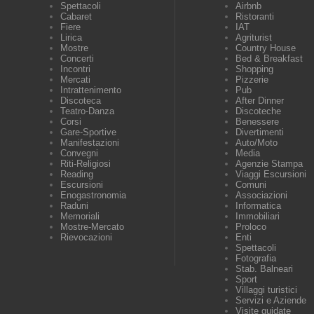
Spettacoli
Airbnb
Cabaret
Ristoranti
Fiere
IAT
Lirica
Agriturist
Mostre
Country House
Concerti
Bed & Breakfast
Incontri
Shopping
Mercati
Pizzerie
Intrattenimento
Pub
Discoteca
After Dinner
Teatro-Danza
Discoteche
Corsi
Benessere
Gare-Sportive
Divertimenti
Manifestazioni
Auto/Moto
Convegni
Media
Riti-Religiosi
Agenzie Stampa
Reading
Viaggi Escursioni
Escursioni
Comuni
Enogastronomia
Associazioni
Raduni
Informatica
Memoriali
Immobiliari
Mostre-Mercato
Proloco
Rievocazioni
Enti
Spettacoli
Fotografia
Stab. Balneari
Sport
Villaggi turistici
Servizi e Aziende
Visite guidate