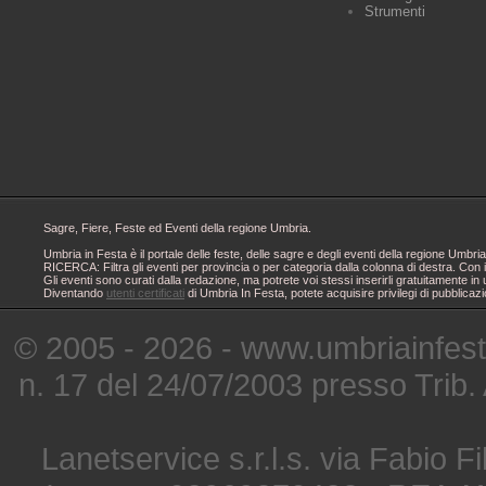
Strumenti
Sagre, Fiere, Feste ed Eventi della regione Umbria.
Umbria in Festa è il portale delle feste, delle sagre e degli eventi della regione Um
RICERCA: Filtra gli eventi per provincia o per categoria dalla colonna di destra. Con i
Gli eventi sono curati dalla redazione, ma potrete voi stessi inserirli gratuitamente i
Diventando
utenti certificati
di Umbria In Festa, potete acquisire privilegi di pubblicaz
© 2005 - 2026 - www.umbriainfes
n. 17 del 24/07/2003 presso Trib.
Lanetservice s.r.l.s. via Fabio Fi