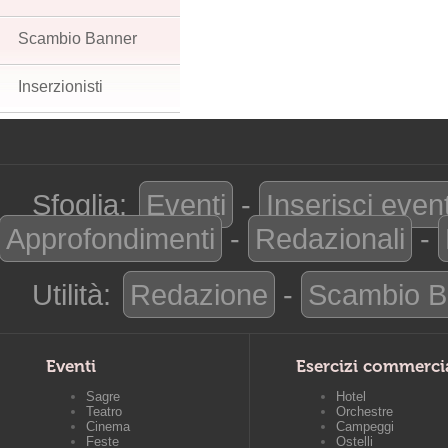
Scambio Banner
Inserzionisti
Sfoglia:
Eventi
-
Inserisci even
Approfondimenti
-
Redazionali
-
Utilità:
Redazione
-
Scambio B
Eventi
Esercizi commerci
Sagre
Hotel
Teatro
Orchestre
Cinema
Campeggi
Feste
Ostelli