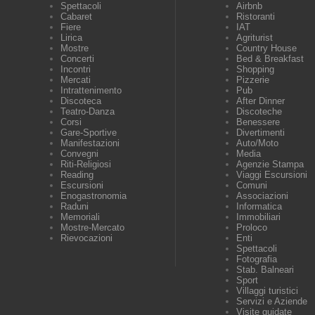
Spettacoli
Airbnb
Cabaret
Ristoranti
Fiere
IAT
Lirica
Agriturist
Mostre
Country House
Concerti
Bed & Breakfast
Incontri
Shopping
Mercati
Pizzerie
Intrattenimento
Pub
Discoteca
After Dinner
Teatro-Danza
Discoteche
Corsi
Benessere
Gare-Sportive
Divertimenti
Manifestazioni
Auto/Moto
Convegni
Media
Riti-Religiosi
Agenzie Stampa
Reading
Viaggi Escursioni
Escursioni
Comuni
Enogastronomia
Associazioni
Raduni
Informatica
Memoriali
Immobiliari
Mostre-Mercato
Proloco
Rievocazioni
Enti
Spettacoli
Fotografia
Stab. Balneari
Sport
Villaggi turistici
Servizi e Aziende
Visite guidate