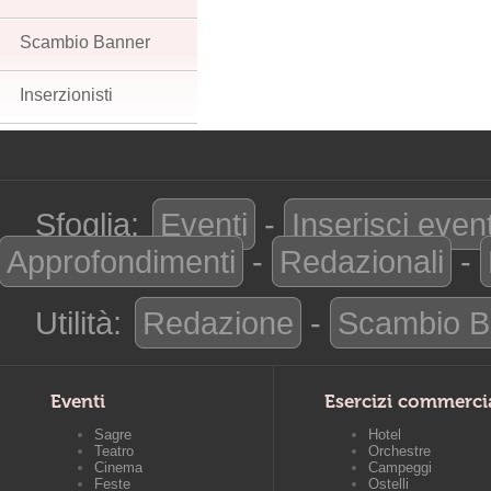
Scambio Banner
Inserzionisti
Sfoglia:
Eventi
-
Inserisci even
Approfondimenti
-
Redazionali
-
Utilità:
Redazione
-
Scambio B
Eventi
Esercizi commerci
Sagre
Hotel
Teatro
Orchestre
Cinema
Campeggi
Feste
Ostelli