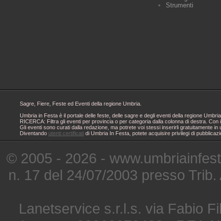
Strumenti
Sagre, Fiere, Feste ed Eventi della regione Umbria.
Umbria in Festa è il portale delle feste, delle sagre e degli eventi della regione Um
RICERCA: Filtra gli eventi per provincia o per categoria dalla colonna di destra. Con i
Gli eventi sono curati dalla redazione, ma potrete voi stessi inserirli gratuitamente i
Diventando
utenti certificati
di Umbria In Festa, potete acquisire privilegi di pubblicaz
© 2005 - 2026 - www.umbriainfes
n. 17 del 24/07/2003 presso Trib.
Lanetservice s.r.l.s. via Fabio Fi