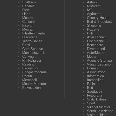
Spettacoli
Airbnb
Cabaret
Ristoranti
Fiere
IAT
Lirica
Agriturist
Mostre
Country House
Concerti
Bed & Breakfast
Incontri
Shopping
Mercati
Pizzerie
Intrattenimento
Pub
Discoteca
After Dinner
Teatro-Danza
Discoteche
Corsi
Benessere
Gare-Sportive
Divertimenti
Manifestazioni
Auto/Moto
Convegni
Media
Riti-Religiosi
Agenzie Stampa
Reading
Viaggi Escursioni
Escursioni
Comuni
Enogastronomia
Associazioni
Raduni
Informatica
Memoriali
Immobiliari
Mostre-Mercato
Proloco
Rievocazioni
Enti
Spettacoli
Fotografia
Stab. Balneari
Sport
Villaggi turistici
Servizi e Aziende
Visite guidate