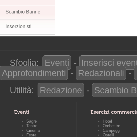
Scambio Banner
Inserzionisti
Sfoglia:
Eventi
-
Inserisci even
Approfondimenti
-
Redazionali
-
Utilità:
Redazione
-
Scambio B
Eventi
Esercizi commerci
Sagre
Hotel
Teatro
Orchestre
Cinema
Campeggi
Feste
Ostelli