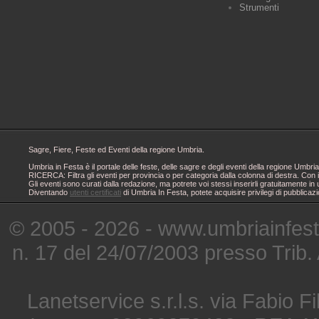
Strumenti
Sagre, Fiere, Feste ed Eventi della regione Umbria.
Umbria in Festa è il portale delle feste, delle sagre e degli eventi della regione Um
RICERCA: Filtra gli eventi per provincia o per categoria dalla colonna di destra. Con i
Gli eventi sono curati dalla redazione, ma potrete voi stessi inserirli gratuitamente i
Diventando
utenti certificati
di Umbria In Festa, potete acquisire privilegi di pubblicaz
© 2005 - 2026 - www.umbriainfes
n. 17 del 24/07/2003 presso Trib.
Lanetservice s.r.l.s. via Fabio Fi