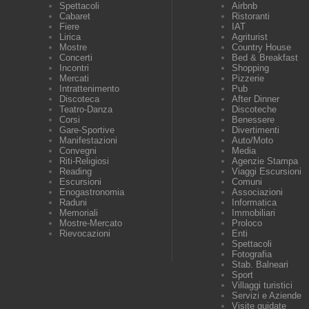
Spettacoli
Airbnb
Cabaret
Ristoranti
Fiere
IAT
Lirica
Agriturist
Mostre
Country House
Concerti
Bed & Breakfast
Incontri
Shopping
Mercati
Pizzerie
Intrattenimento
Pub
Discoteca
After Dinner
Teatro-Danza
Discoteche
Corsi
Benessere
Gare-Sportive
Divertimenti
Manifestazioni
Auto/Moto
Convegni
Media
Riti-Religiosi
Agenzie Stampa
Reading
Viaggi Escursioni
Escursioni
Comuni
Enogastronomia
Associazioni
Raduni
Informatica
Memoriali
Immobiliari
Mostre-Mercato
Proloco
Rievocazioni
Enti
Spettacoli
Fotografia
Stab. Balneari
Sport
Villaggi turistici
Servizi e Aziende
Visite guidate