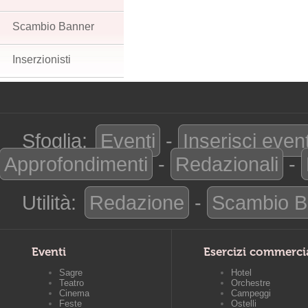
Scambio Banner
Inserzionisti
Sfoglia:
Eventi
-
Inserisci even
Approfondimenti
-
Redazionali
-
Utilità:
Redazione
-
Scambio B
Eventi
Esercizi commerci
Sagre
Hotel
Teatro
Orchestre
Cinema
Campeggi
Feste
Ostelli