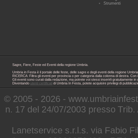
Strumenti
Sagre, Fiere, Feste ed Eventi della regione Umbria.
Umbria in Festa è il portale delle feste, delle sagre e degli eventi della regione Um
RICERCA: Filtra gli eventi per provincia o per categoria dalla colonna di destra. Con i
Gli eventi sono curati dalla redazione, ma potrete voi stessi inserirli gratuitamente i
Diventando
utenti certificati
di Umbria In Festa, potete acquisire privilegi di pubblicaz
© 2005 - 2026 - www.umbriainfes
n. 17 del 24/07/2003 presso Trib.
Lanetservice s.r.l.s. via Fabio Fi