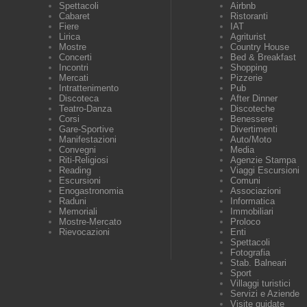
Spettacoli
Airbnb
Cabaret
Ristoranti
Fiere
IAT
Lirica
Agriturist
Mostre
Country House
Concerti
Bed & Breakfast
Incontri
Shopping
Mercati
Pizzerie
Intrattenimento
Pub
Discoteca
After Dinner
Teatro-Danza
Discoteche
Corsi
Benessere
Gare-Sportive
Divertimenti
Manifestazioni
Auto/Moto
Convegni
Media
Riti-Religiosi
Agenzie Stampa
Reading
Viaggi Escursioni
Escursioni
Comuni
Enogastronomia
Associazioni
Raduni
Informatica
Memoriali
Immobiliari
Mostre-Mercato
Proloco
Rievocazioni
Enti
Spettacoli
Fotografia
Stab. Balneari
Sport
Villaggi turistici
Servizi e Aziende
Visite guidate