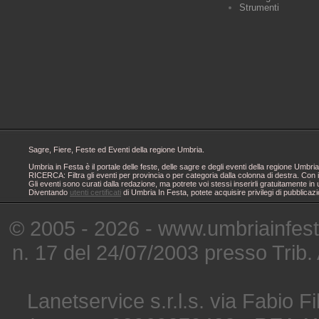
Strumenti
Sagre, Fiere, Feste ed Eventi della regione Umbria.
Umbria in Festa è il portale delle feste, delle sagre e degli eventi della regione Um
RICERCA: Filtra gli eventi per provincia o per categoria dalla colonna di destra. Con i
Gli eventi sono curati dalla redazione, ma potrete voi stessi inserirli gratuitamente i
Diventando
utenti certificati
di Umbria In Festa, potete acquisire privilegi di pubblicaz
© 2005 - 2026 - www.umbriainfes
n. 17 del 24/07/2003 presso Trib.
Lanetservice s.r.l.s. via Fabio Fi