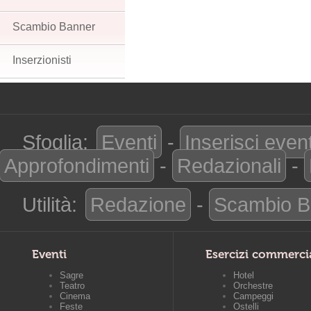
Scambio Banner
Inserzionisti
Sfoglia:
Eventi
-
Inserisci even
Approfondimenti
-
Redazionali
-
Utilità:
Redazione
-
Scambio B
Eventi
Esercizi commerci
Sagre
Hotel
Teatro
Orchestre
Cinema
Campeggi
Feste
Ostelli