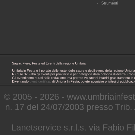
Strumenti
Sagre, Fiere, Feste ed Eventi della regione Umbria.
Umbria in Festa è il portale delle feste, delle sagre e degli eventi della regione Um
RICERCA: Filtra gli eventi per provincia o per categoria dalla colonna di destra. Con i
Gli eventi sono curati dalla redazione, ma potrete voi stessi inserirli gratuitamente i
Diventando
utenti certificati
di Umbria In Festa, potete acquisire privilegi di pubblicaz
© 2005 - 2026 - www.umbriainfes
n. 17 del 24/07/2003 presso Trib.
Lanetservice s.r.l.s. via Fabio Fi