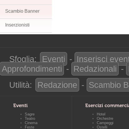
Scambio Banner
Inserzionisti
Sfoglia:
Eventi
-
Inserisci even
Approfondimenti
-
Redazionali
-
Utilità:
Redazione
-
Scambio B
Eventi
Esercizi commerci
Sagre
Hotel
Teatro
Orchestre
Cinema
Campeggi
Feste
Ostelli