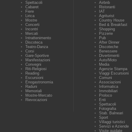
Spettacoli
Airbnb
Cabaret
Ristoranti
Fiere
IAT
Lirica
Agriturist
Mostre
Country House
Concerti
Bed & Breakfast
Incontri
Shopping
Mercati
Pizzerie
Intrattenimento
Pub
Discoteca
After Dinner
Teatro-Danza
Discoteche
Corsi
Benessere
Gare-Sportive
Divertimenti
Manifestazioni
Auto/Moto
Convegni
Media
Riti-Religiosi
Agenzie Stampa
Reading
Viaggi Escursioni
Escursioni
Comuni
Enogastronomia
Associazioni
Raduni
Informatica
Memoriali
Immobiliari
Mostre-Mercato
Proloco
Rievocazioni
Enti
Spettacoli
Fotografia
Stab. Balneari
Sport
Villaggi turistici
Servizi e Aziende
Visite guidate