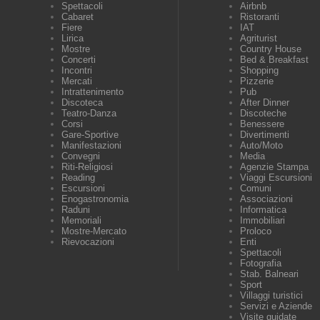
Spettacoli
Airbnb
Cabaret
Ristoranti
Fiere
IAT
Lirica
Agriturist
Mostre
Country House
Concerti
Bed & Breakfast
Incontri
Shopping
Mercati
Pizzerie
Intrattenimento
Pub
Discoteca
After Dinner
Teatro-Danza
Discoteche
Corsi
Benessere
Gare-Sportive
Divertimenti
Manifestazioni
Auto/Moto
Convegni
Media
Riti-Religiosi
Agenzie Stampa
Reading
Viaggi Escursioni
Escursioni
Comuni
Enogastronomia
Associazioni
Raduni
Informatica
Memoriali
Immobiliari
Mostre-Mercato
Proloco
Rievocazioni
Enti
Spettacoli
Fotografia
Stab. Balneari
Sport
Villaggi turistici
Servizi e Aziende
Visite guidate