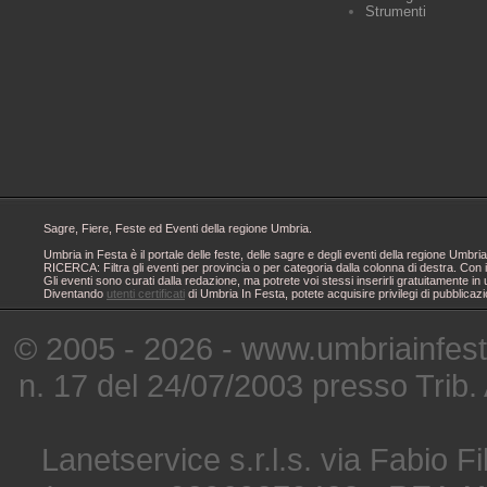
Strumenti
Sagre, Fiere, Feste ed Eventi della regione Umbria.
Umbria in Festa è il portale delle feste, delle sagre e degli eventi della regione Um
RICERCA: Filtra gli eventi per provincia o per categoria dalla colonna di destra. Con i
Gli eventi sono curati dalla redazione, ma potrete voi stessi inserirli gratuitamente i
Diventando
utenti certificati
di Umbria In Festa, potete acquisire privilegi di pubblicaz
© 2005 - 2026 - www.umbriainfes
n. 17 del 24/07/2003 presso Trib.
Lanetservice s.r.l.s. via Fabio Fi