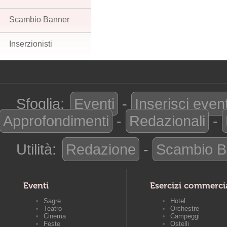
Scambio Banner
Inserzionisti
Sfoglia:
Eventi
-
Inserisci even
Approfondimenti
-
Redazionali
-
Utilità:
Redazione
-
Scambio B
Eventi
Esercizi commerci
Sagre
Hotel
Teatro
Orchestre
Cinema
Campeggi
Feste
Ostelli