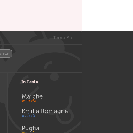
Torna Su
letter
In Festa