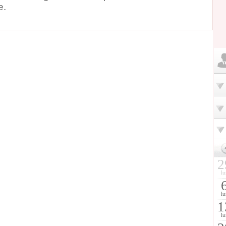
e.
2
lu
lu
1
lu