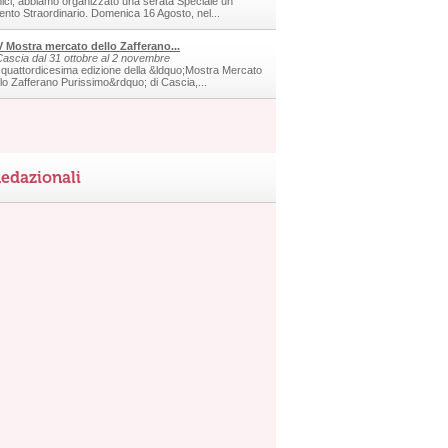
ici, abbiamo organizzato una serata Speciale un
ento Straordinario. Domenica 16 Agosto, nel...
V Mostra mercato dello Zafferano...
Cascia dal 31 ottobre al 2 novembre
 quattordicesima edizione della &ldquo;Mostra Mercato
llo Zafferano Purissimo&rdquo; di Cascia,...
edazionali