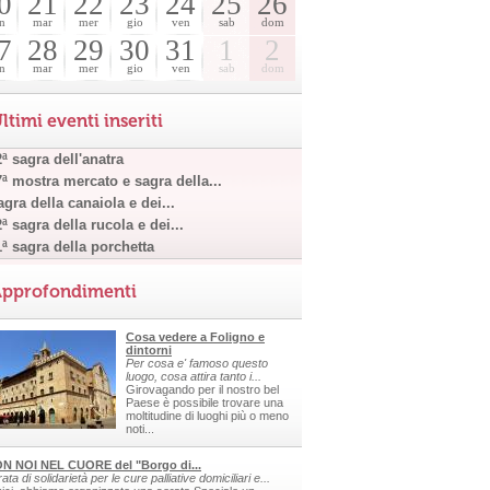
0
21
22
23
24
25
26
n
mar
mer
gio
ven
sab
dom
7
28
29
30
31
1
2
n
mar
mer
gio
ven
sab
dom
ltimi eventi inseriti
ª sagra dell'anatra
7ª mostra mercato e sagra della...
gra della canaiola e dei...
ª sagra della rucola e dei...
1ª sagra della porchetta
pprofondimenti
Cosa vedere a Foligno e
dintorni
Per cosa e' famoso questo
luogo, cosa attira tanto i...
Girovagando per il nostro bel
Paese è possibile trovare una
moltitudine di luoghi più o meno
noti...
N NOI NEL CUORE del "Borgo di...
ata di solidarietà per le cure palliative domiciliari e...