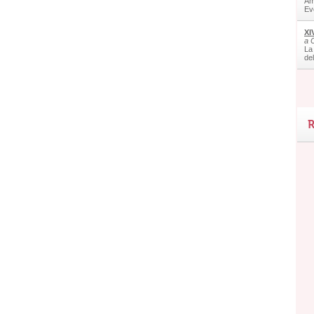
Am
Ev
XI
a 
La
de
R