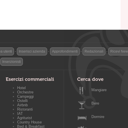
a utenti
-
Inserisci azienda
-
Approfondimenti
-
Redazionali
-
Ricevi News
-
Inserzionisti
Esercizi commerciali
Cerca dove
Hotel
Mangiare
Orchestre
Campeggi
Ostelli
Bere
Airbnb
Ristoranti
IAT
Dormire
Agriturist
Country House
Bed & Breakfast