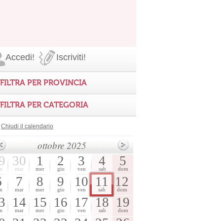
Accedi!
Iscriviti!
FILTRA PER PROVINCIA
FILTRA PER CATEGORIA
Chiudi il calendario
ottobre 2025
9
30
1
2
3
4
5
n
mar
mer
gio
ven
sab
dom
6
7
8
9
10
11
12
n
mar
mer
gio
ven
sab
dom
3
14
15
16
17
18
19
n
mar
mer
gio
ven
sab
dom