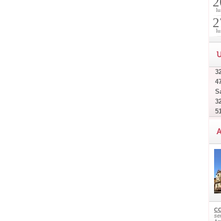
2
lu
2
lu
U
32
4
Sa
32
5
A
CO
ser