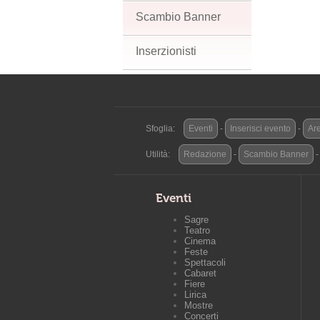
Scambio Banner
Inserzionisti
Sfoglia:
Eventi
-
Inserisci evento
-
Are
Utilità:
Redazione
-
Scambio Banner
Eventi
Sagre
Teatro
Cinema
Feste
Spettacoli
Cabaret
Fiere
Lirica
Mostre
Concerti