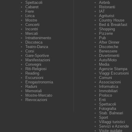
Spettacoli
Airbnb
Cabaret
Ristoranti
Fiere
IAT
Lirica
Agriturist
Mostre
Country House
Concerti
Bed & Breakfast
Incontri
Shopping
Mercati
Pizzerie
Intrattenimento
Pub
Discoteca
After Dinner
Teatro-Danza
Discoteche
Corsi
Benessere
Gare-Sportive
Divertimenti
Manifestazioni
Auto/Moto
Convegni
Media
Riti-Religiosi
Agenzie Stampa
Reading
Viaggi Escursioni
Escursioni
Comuni
Enogastronomia
Associazioni
Raduni
Informatica
Memoriali
Immobiliari
Mostre-Mercato
Proloco
Rievocazioni
Enti
Spettacoli
Fotografia
Stab. Balneari
Sport
Villaggi turistici
Servizi e Aziende
Visite guidate