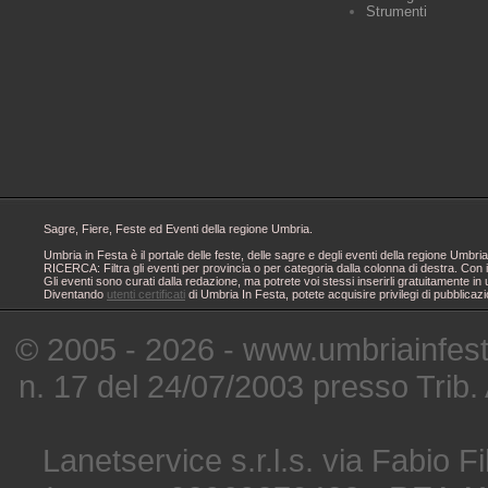
Strumenti
Sagre, Fiere, Feste ed Eventi della regione Umbria.
Umbria in Festa è il portale delle feste, delle sagre e degli eventi della regione Um
RICERCA: Filtra gli eventi per provincia o per categoria dalla colonna di destra. Con i
Gli eventi sono curati dalla redazione, ma potrete voi stessi inserirli gratuitamente i
Diventando
utenti certificati
di Umbria In Festa, potete acquisire privilegi di pubblicaz
© 2005 - 2026 - www.umbriainfes
n. 17 del 24/07/2003 presso Trib.
Lanetservice s.r.l.s. via Fabio Fi