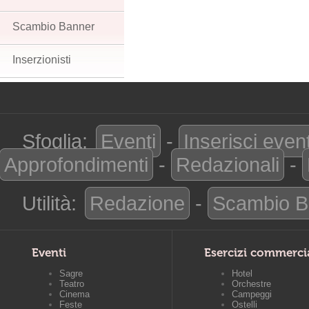
Scambio Banner
Inserzionisti
Sfoglia:
Eventi
-
Inserisci even
Approfondimenti
-
Redazionali
-
Utilità:
Redazione
-
Scambio B
Eventi
Esercizi commerci
Sagre
Hotel
Teatro
Orchestre
Cinema
Campeggi
Feste
Ostelli