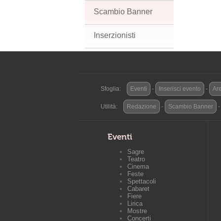
Scambio Banner
Inserzionisti
Sfoglia:
Eventi
-
Inserisci evento
-
Are
Utilità:
Redazione
-
Scambio Banner
Eventi
Sagre
Teatro
Cinema
Feste
Spettacoli
Cabaret
Fiere
Lirica
Mostre
Concerti