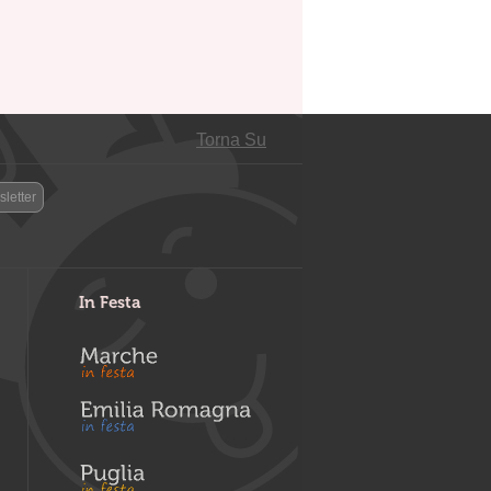
Torna Su
letter
In Festa