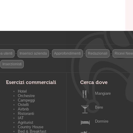
a utenti
-
Inserisci azienda
-
Approfondimenti
-
Redazionali
-
Ricevi News
-
Inserzionisti
Esercizi commerciali
Cerca dove
Hotel
Mangiare
Orchestre
Campeggi
Ostelli
Bere
Airbnb
Ristoranti
IAT
Dormire
Agriturist
Country House
Bed & Breakfast