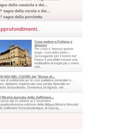
gra della canaiola e dei...
ª sagra della rucola e dei...
1ª sagra della porchetta
pprofondimenti
Cosa vedere a Foligno e
dintorni
Per cosa e' famoso questo
luogo, cosa attira tanto i...
Girovagando per il nostro bel
Paese è possibile trovare una
moltitudine di luoghi più o meno
noti...
N NOI NEL CUORE del "Borgo di...
ata di solidarietà per le cure palliative domiciliari e...
ici, abbiamo organizzato una serata Speciale un
ento Straordinario. Domenica 16 Agosto, nel...
V Mostra mercato dello Zafferano...
Cascia dal 31 ottobre al 2 novembre
 quattordicesima edizione della &ldquo;Mostra Mercato
llo Zafferano Purissimo&rdquo; di Cascia,...