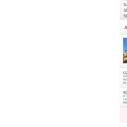
Sa
32
5
A
CO
ser
Am
Ev
XI
a 
La
de