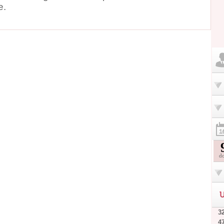
e.
d
U
32
4