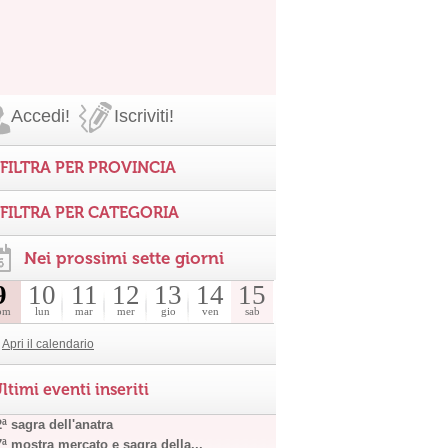
Accedi!
Iscriviti!
FILTRA PER PROVINCIA
FILTRA PER CATEGORIA
Nei prossimi sette giorni
9
10
11
12
13
14
15
om
lun
mar
mer
gio
ven
sab
Apri il calendario
ltimi eventi inseriti
ª sagra dell'anatra
7ª mostra mercato e sagra della...