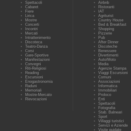
Spettacoli
Airbnb
Cabaret
Ristoranti
Fiere
IAT
Lirica
Agriturist
Mostre
Country House
Concerti
Bed & Breakfast
Incontri
Shopping
Mercati
Pizzerie
Intrattenimento
Pub
Discoteca
After Dinner
Teatro-Danza
Discoteche
Corsi
Benessere
Gare-Sportive
Divertimenti
Manifestazioni
Auto/Moto
Convegni
Media
Riti-Religiosi
Agenzie Stampa
Reading
Viaggi Escursioni
Escursioni
Comuni
Enogastronomia
Associazioni
Raduni
Informatica
Memoriali
Immobiliari
Mostre-Mercato
Proloco
Rievocazioni
Enti
Spettacoli
Fotografia
Stab. Balneari
Sport
Villaggi turistici
Servizi e Aziende
Visite guidate