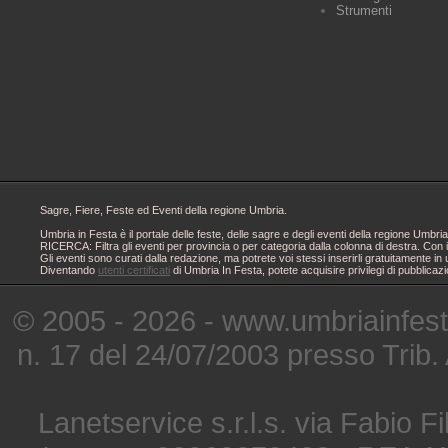
Strumenti
Sagre, Fiere, Feste ed Eventi della regione Umbria.
Umbria in Festa è il portale delle feste, delle sagre e degli eventi della regione Um
RICERCA: Filtra gli eventi per provincia o per categoria dalla colonna di destra. Con i
Gli eventi sono curati dalla redazione, ma potrete voi stessi inserirli gratuitamente i
Diventando
utenti certificati
di Umbria In Festa, potete acquisire privilegi di pubblicaz
© 2005 - 2026 - www.umbriainfes
n. 17 del 24/07/2003 presso Trib.
Lanetservice s.r.l.s. via Fabio Fi