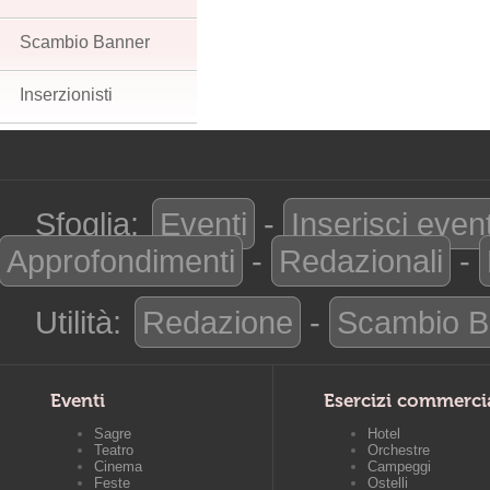
Scambio Banner
Inserzionisti
Sfoglia:
Eventi
-
Inserisci even
Approfondimenti
-
Redazionali
-
Utilità:
Redazione
-
Scambio B
Eventi
Esercizi commerci
Sagre
Hotel
Teatro
Orchestre
Cinema
Campeggi
Feste
Ostelli