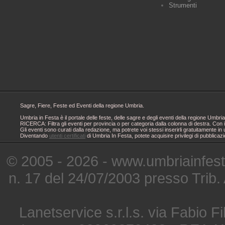
Strumenti
Sagre, Fiere, Feste ed Eventi della regione Umbria.
Umbria in Festa è il portale delle feste, delle sagre e degli eventi della regione Um
RICERCA: Filtra gli eventi per provincia o per categoria dalla colonna di destra. Con i
Gli eventi sono curati dalla redazione, ma potrete voi stessi inserirli gratuitamente i
Diventando
utenti certificati
di Umbria In Festa, potete acquisire privilegi di pubblicaz
© 2005 - 2026 - www.umbriainfes
n. 17 del 24/07/2003 presso Trib.
Lanetservice s.r.l.s. via Fabio Fi