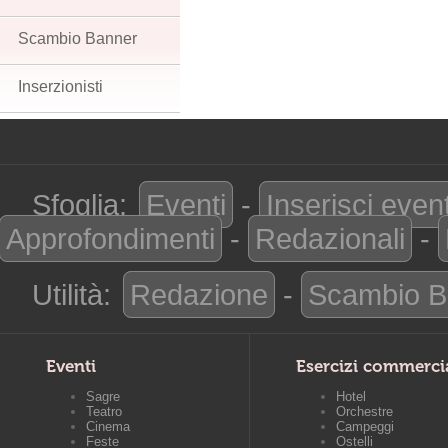
Scambio Banner
Inserzionisti
Sfoglia:
Eventi
-
Inserisci even
Approfondimenti
-
Redazionali
-
Utilità:
Redazione
-
Scambio B
Eventi
Esercizi commerci
Sagre
Hotel
Teatro
Orchestre
Cinema
Campeggi
Feste
Ostelli