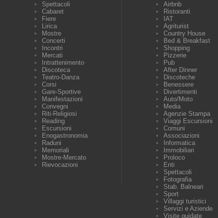
Spettacoli
Airbnb
Cabaret
Ristoranti
Fiere
IAT
Lirica
Agriturist
Mostre
Country House
Concerti
Bed & Breakfast
Incontri
Shopping
Mercati
Pizzerie
Intrattenimento
Pub
Discoteca
After Dinner
Teatro-Danza
Discoteche
Corsi
Benessere
Gare-Sportive
Divertimenti
Manifestazioni
Auto/Moto
Convegni
Media
Riti-Religiosi
Agenzie Stampa
Reading
Viaggi Escursioni
Escursioni
Comuni
Enogastronomia
Associazioni
Raduni
Informatica
Memoriali
Immobiliari
Mostre-Mercato
Proloco
Rievocazioni
Enti
Spettacoli
Fotografia
Stab. Balneari
Sport
Villaggi turistici
Servizi e Aziende
Visite guidate