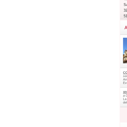
Sa
32
5
A
CO
ser
Am
Ev
XI
a 
La
de