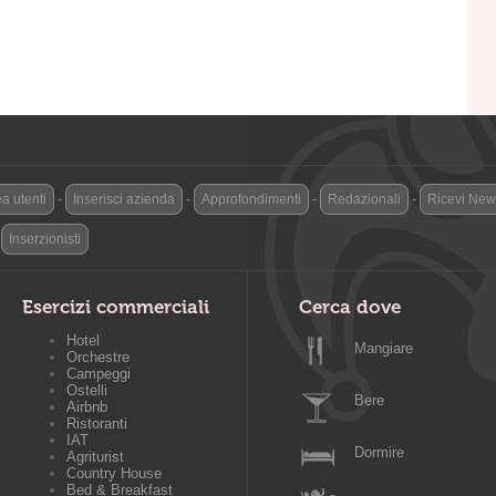
a utenti
-
Inserisci azienda
-
Approfondimenti
-
Redazionali
-
Ricevi News
-
Inserzionisti
Esercizi commerciali
Cerca dove
Hotel
Mangiare
Orchestre
Campeggi
Ostelli
Bere
Airbnb
Ristoranti
IAT
Dormire
Agriturist
Country House
Bed & Breakfast