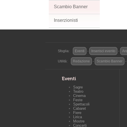
Scambio Banner
Inserzionisti
Sfoglia:
Eventi
-
Inserisci evento
-
Are
Utilità:
Redazione
-
Scambio Banner
Eventi
Sagre
Teatro
Cinema
Feste
Spettacoli
Cabaret
Fiere
Lirica
Mostre
Concerti