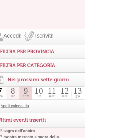
Accedi!
Iscriviti!
FILTRA PER PROVINCIA
FILTRA PER CATEGORIA
Nei prossimi sette giorni
7
8
9
10
11
12
13
en
sab
dom
lun
mar
mer
gio
Apri il calendario
ltimi eventi inseriti
ª sagra dell'anatra
7ª mostra mercato e sagra della...