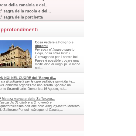
gra della canaiola e dei...
ª sagra della rucola e dei...
1ª sagra della porchetta
pprofondimenti
Cosa vedere a Foligno e
dintorni
Per cosa e' famoso questo
luogo, cosa attira tanto i...
Girovagando per il nostro bel
Paese è possibile trovare una
moltitudine di luoghi più o meno
noti...
N NOI NEL CUORE del "Borgo di...
ata di solidarietà per le cure palliative domiciliari e...
ici, abbiamo organizzato una serata Speciale un
ento Straordinario. Domenica 16 Agosto, nel...
V Mostra mercato dello Zafferano...
Cascia dal 31 ottobre al 2 novembre
 quattordicesima edizione della &ldquo;Mostra Mercato
llo Zafferano Purissimo&rdquo; di Cascia,...