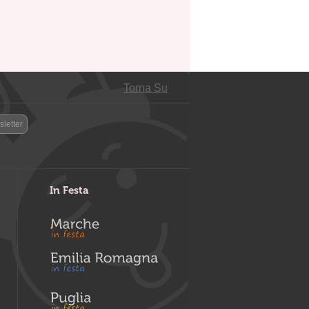
Torna Su
letter
In Festa