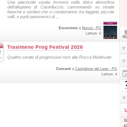
Una piacevole serata immersi nella dolce atmosfera
dell’altopiano di Castelluccio, camminando su strade
bianche e sentieri che ci condurranno, tra faggete, piccole
valli, e punti panoramici di ...
Escursioni
a
Norcia - PG
Letture: 6
o
Trasimeno Prog Festival 2026
2
Quattro serate di progressive rock alla Rocca Medievale
6
Concerti
a
Castiglione del Lago - PG
Letture: 4
v
U
32
4