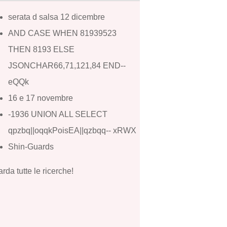
serata d salsa 12 dicembre
AND CASE WHEN 81939523
THEN 8193 ELSE
JSONCHAR66,71,121,84 END--
eQQk
16 e 17 novembre
-1936 UNION ALL SELECT
qpzbq||oqqkPoisEA||qzbqq-- xRWX
Shin-Guards
rda tutte le ricerche!