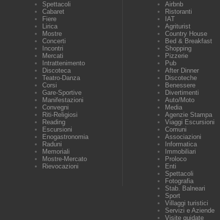
Spettacoli
Airbnb
Cabaret
Ristoranti
Fiere
IAT
Lirica
Agriturist
Mostre
Country House
Concerti
Bed & Breakfast
Incontri
Shopping
Mercati
Pizzerie
Intrattenimento
Pub
Discoteca
After Dinner
Teatro-Danza
Discoteche
Corsi
Benessere
Gare-Sportive
Divertimenti
Manifestazioni
Auto/Moto
Convegni
Media
Riti-Religiosi
Agenzie Stampa
Reading
Viaggi Escursioni
Escursioni
Comuni
Enogastronomia
Associazioni
Raduni
Informatica
Memoriali
Immobiliari
Mostre-Mercato
Proloco
Rievocazioni
Enti
Spettacoli
Fotografia
Stab. Balneari
Sport
Villaggi turistici
Servizi e Aziende
Visite guidate