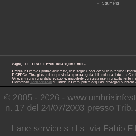
Strumenti
Sagre, Fiere, Feste ed Eventi della regione Umbria.
Umbria in Festa è il portale delle feste, delle sagre e degli eventi della regione Um
RICERCA: Filtra gli eventi per provincia o per categoria dalla colonna di destra. Con i
Gli eventi sono curati dalla redazione, ma potrete voi stessi inserirli gratuitamente i
Diventando
utenti certificati
di Umbria In Festa, potete acquisire privilegi di pubblicaz
© 2005 - 2026 - www.umbriainfes
n. 17 del 24/07/2003 presso Trib.
Lanetservice s.r.l.s. via Fabio Fi