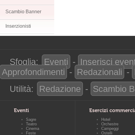
Scambio Banner
Inserzionisti
Sfoglia:
Eventi
-
Inserisci even
Approfondimenti
-
Redazionali
-
Utilità:
Redazione
-
Scambio B
Eventi
Esercizi commerci
Sagre
Hotel
Teatro
Orchestre
Cinema
Campeggi
Feste
Ostelli