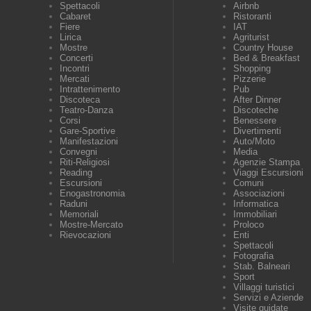
Spettacoli
Airbnb
Cabaret
Ristoranti
Fiere
IAT
Lirica
Agriturist
Mostre
Country House
Concerti
Bed & Breakfast
Incontri
Shopping
Mercati
Pizzerie
Intrattenimento
Pub
Discoteca
After Dinner
Teatro-Danza
Discoteche
Corsi
Benessere
Gare-Sportive
Divertimenti
Manifestazioni
Auto/Moto
Convegni
Media
Riti-Religiosi
Agenzie Stampa
Reading
Viaggi Escursioni
Escursioni
Comuni
Enogastronomia
Associazioni
Raduni
Informatica
Memoriali
Immobiliari
Mostre-Mercato
Proloco
Rievocazioni
Enti
Spettacoli
Fotografia
Stab. Balneari
Sport
Villaggi turistici
Servizi e Aziende
Visite guidate