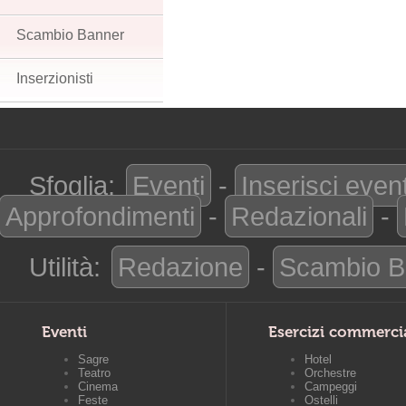
Scambio Banner
Inserzionisti
Sfoglia:
Eventi
-
Inserisci even
Approfondimenti
-
Redazionali
-
Utilità:
Redazione
-
Scambio B
Eventi
Esercizi commerci
Sagre
Hotel
Teatro
Orchestre
Cinema
Campeggi
Feste
Ostelli