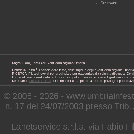
Strumenti
Sagre, Fiere, Feste ed Eventi della regione Umbria.
Umbria in Festa è il portale delle feste, delle sagre e degli eventi della regione Um
RICERCA: Filtra gli eventi per provincia o per categoria dalla colonna di destra. Con i
Gli eventi sono curati dalla redazione, ma potrete voi stessi inserirli gratuitamente i
Diventando
utenti certificati
di Umbria In Festa, potete acquisire privilegi di pubblicaz
© 2005 - 2026 - www.umbriainfes
n. 17 del 24/07/2003 presso Trib.
Lanetservice s.r.l.s. via Fabio Fi