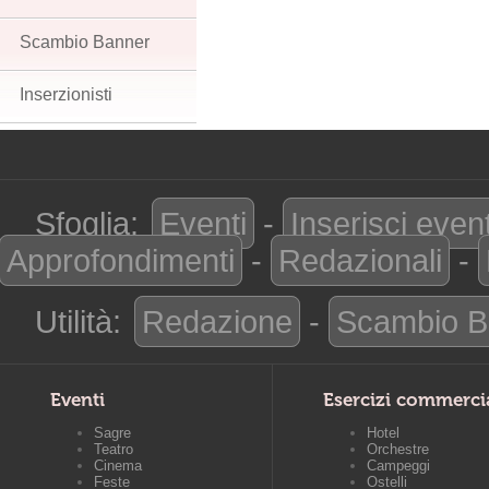
Scambio Banner
Inserzionisti
Sfoglia:
Eventi
-
Inserisci even
Approfondimenti
-
Redazionali
-
Utilità:
Redazione
-
Scambio B
Eventi
Esercizi commerci
Sagre
Hotel
Teatro
Orchestre
Cinema
Campeggi
Feste
Ostelli