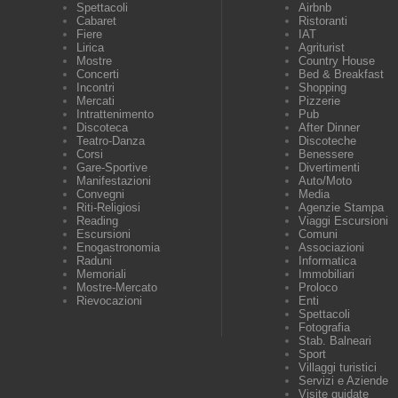
Spettacoli
Airbnb
Cabaret
Ristoranti
Fiere
IAT
Lirica
Agriturist
Mostre
Country House
Concerti
Bed & Breakfast
Incontri
Shopping
Mercati
Pizzerie
Intrattenimento
Pub
Discoteca
After Dinner
Teatro-Danza
Discoteche
Corsi
Benessere
Gare-Sportive
Divertimenti
Manifestazioni
Auto/Moto
Convegni
Media
Riti-Religiosi
Agenzie Stampa
Reading
Viaggi Escursioni
Escursioni
Comuni
Enogastronomia
Associazioni
Raduni
Informatica
Memoriali
Immobiliari
Mostre-Mercato
Proloco
Rievocazioni
Enti
Spettacoli
Fotografia
Stab. Balneari
Sport
Villaggi turistici
Servizi e Aziende
Visite guidate