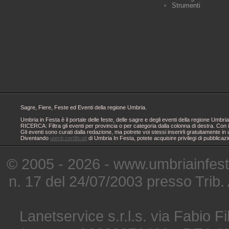
Strumenti
Sagre, Fiere, Feste ed Eventi della regione Umbria.
Umbria in Festa è il portale delle feste, delle sagre e degli eventi della regione Um
RICERCA: Filtra gli eventi per provincia o per categoria dalla colonna di destra. Con i
Gli eventi sono curati dalla redazione, ma potrete voi stessi inserirli gratuitamente i
Diventando
utenti certificati
di Umbria In Festa, potete acquisire privilegi di pubblicaz
© 2005 - 2026 - www.umbriainfes
n. 17 del 24/07/2003 presso Trib.
Lanetservice s.r.l.s. via Fabio Fi