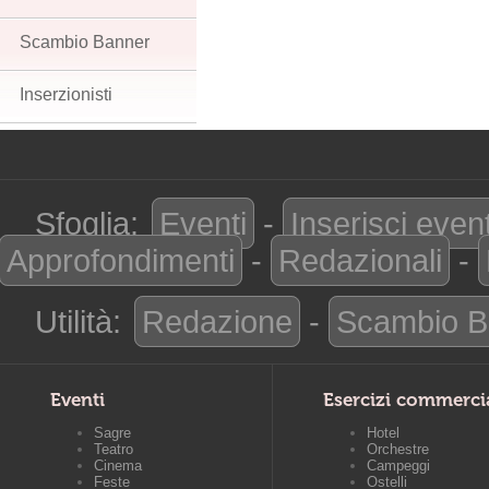
Scambio Banner
Inserzionisti
Sfoglia:
Eventi
-
Inserisci even
Approfondimenti
-
Redazionali
-
Utilità:
Redazione
-
Scambio B
Eventi
Esercizi commerci
Sagre
Hotel
Teatro
Orchestre
Cinema
Campeggi
Feste
Ostelli