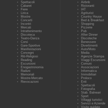
Spettacoli
Airbnb
Cabaret
Ristoranti
Fiere
IAT
Lirica
Agriturist
Mostre
Country House
Concerti
Bed & Breakfast
Incontri
Shopping
Mercati
Pizzerie
Intrattenimento
Pub
Discoteca
After Dinner
Teatro-Danza
Discoteche
Corsi
Benessere
Gare-Sportive
Divertimenti
Manifestazioni
Auto/Moto
Convegni
Media
Riti-Religiosi
Agenzie Stampa
Reading
Viaggi Escursioni
Escursioni
Comuni
Enogastronomia
Associazioni
Raduni
Informatica
Memoriali
Immobiliari
Mostre-Mercato
Proloco
Rievocazioni
Enti
Spettacoli
Fotografia
Stab. Balneari
Sport
Villaggi turistici
Servizi e Aziende
Visite guidate