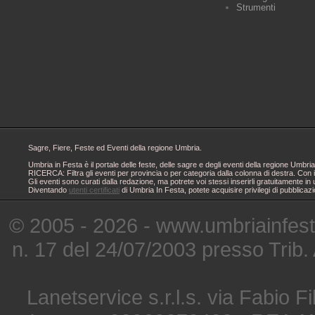
Strumenti
Sagre, Fiere, Feste ed Eventi della regione Umbria.
Umbria in Festa è il portale delle feste, delle sagre e degli eventi della regione Um
RICERCA: Filtra gli eventi per provincia o per categoria dalla colonna di destra. Con i
Gli eventi sono curati dalla redazione, ma potrete voi stessi inserirli gratuitamente i
Diventando
utenti certificati
di Umbria In Festa, potete acquisire privilegi di pubblicaz
© 2005 - 2026 - www.umbriainfes
n. 17 del 24/07/2003 presso Trib.
Lanetservice s.r.l.s. via Fabio Fi