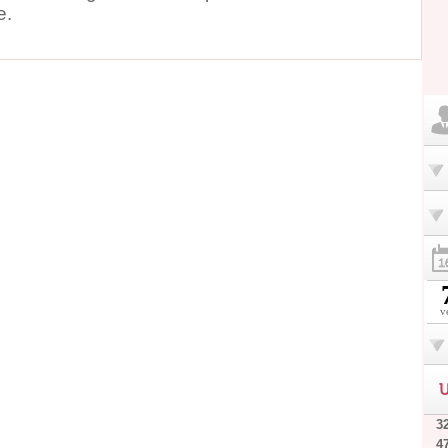
e.
v
U
32
4