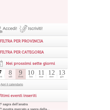
Accedi!
Iscriviti!
FILTRA PER PROVINCIA
FILTRA PER CATEGORIA
Nei prossimi sette giorni
7
8
9
10
11
12
13
en
sab
dom
lun
mar
mer
gio
Apri il calendario
ltimi eventi inseriti
ª sagra dell'anatra
7ª mostra mercato e sagra della...