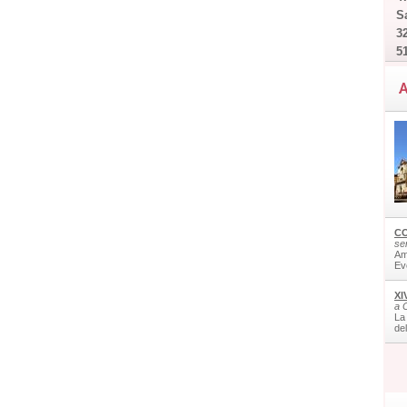
Sa
32
5
A
CO
ser
Am
Ev
XI
a 
La
de