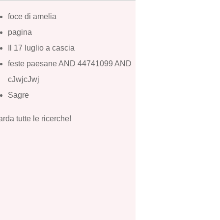
foce di amelia
pagina
Il 17 luglio a cascia
feste paesane AND 44741099 AND
cJwjcJwj
Sagre
rda tutte le ricerche!