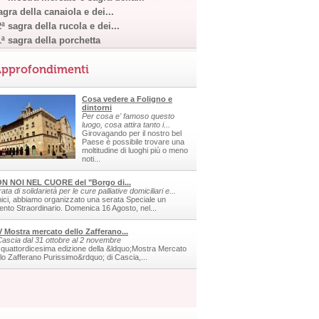
gra della canaiola e dei...
ª sagra della rucola e dei...
1ª sagra della porchetta
pprofondimenti
Cosa vedere a Foligno e
dintorni
Per cosa e' famoso questo
luogo, cosa attira tanto i...
Girovagando per il nostro bel
Paese è possibile trovare una
moltitudine di luoghi più o meno
noti...
N NOI NEL CUORE del "Borgo di...
ata di solidarietà per le cure palliative domiciliari e...
ici, abbiamo organizzato una serata Speciale un
ento Straordinario. Domenica 16 Agosto, nel...
V Mostra mercato dello Zafferano...
Cascia dal 31 ottobre al 2 novembre
 quattordicesima edizione della &ldquo;Mostra Mercato
llo Zafferano Purissimo&rdquo; di Cascia,...