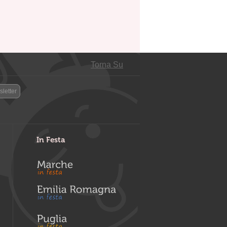
Torna Su
letter
In Festa