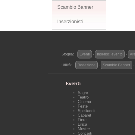
Scambio Banner
Inserzionisti
Sfoglia:
Eventi
-
Inserisci evento
-
Are
Utilità:
Redazione
-
Scambio Banner
Eventi
Sagre
Teatro
Cinema
Feste
Spettacoli
Cabaret
Fiere
Lirica
Mostre
Concerti