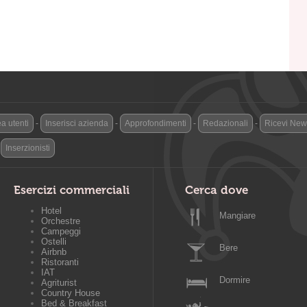
a utenti
-
Inserisci azienda
-
Approfondimenti
-
Redazionali
-
Ricevi News
-
Inserzionisti
Esercizi commerciali
Cerca dove
Hotel
Mangiare
Orchestre
Campeggi
Ostelli
Bere
Airbnb
Ristoranti
IAT
Dormire
Agriturist
Country House
Bed & Breakfast