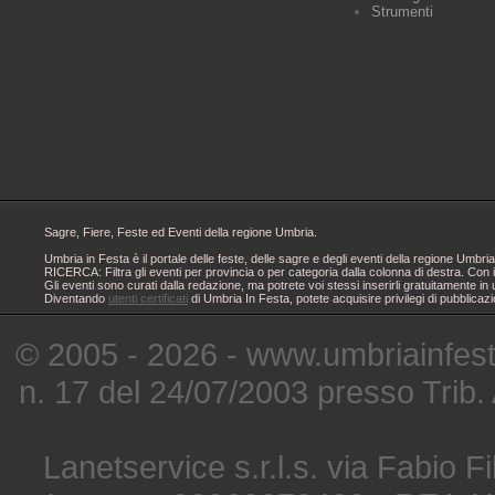
Strumenti
Sagre, Fiere, Feste ed Eventi della regione Umbria.
Umbria in Festa è il portale delle feste, delle sagre e degli eventi della regione Um
RICERCA: Filtra gli eventi per provincia o per categoria dalla colonna di destra. Con i
Gli eventi sono curati dalla redazione, ma potrete voi stessi inserirli gratuitamente i
Diventando
utenti certificati
di Umbria In Festa, potete acquisire privilegi di pubblicaz
© 2005 - 2026 - www.umbriainfes
n. 17 del 24/07/2003 presso Trib.
Lanetservice s.r.l.s. via Fabio Fi