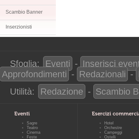
Scambio Banner
Inserzionisti
Sfoglia:
Eventi
-
Inserisci even
Approfondimenti
-
Redazionali
-
Utilità:
Redazione
-
Scambio B
Eventi
Esercizi commerci
Sagre
Hotel
Teatro
Orchestre
Cinema
Campeggi
Feste
Ostelli