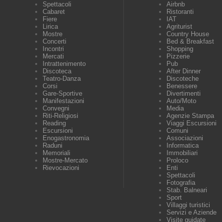
Spettacoli
Airbnb
Cabaret
Ristoranti
Fiere
IAT
Lirica
Agriturist
Mostre
Country House
Concerti
Bed & Breakfast
Incontri
Shopping
Mercati
Pizzerie
Intrattenimento
Pub
Discoteca
After Dinner
Teatro-Danza
Discoteche
Corsi
Benessere
Gare-Sportive
Divertimenti
Manifestazioni
Auto/Moto
Convegni
Media
Riti-Religiosi
Agenzie Stampa
Reading
Viaggi Escursioni
Escursioni
Comuni
Enogastronomia
Associazioni
Raduni
Informatica
Memoriali
Immobiliari
Mostre-Mercato
Proloco
Rievocazioni
Enti
Spettacoli
Fotografia
Stab. Balneari
Sport
Villaggi turistici
Servizi e Aziende
Visite guidate