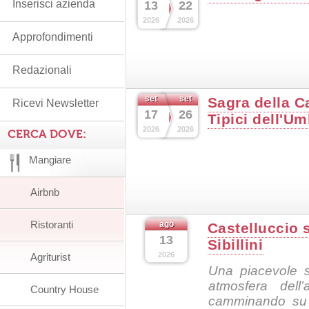
Inserisci azienda
13
22
2026
2026
Approfondimenti
Redazionali
set
set
Sagra della C
Ricevi Newsletter
17
26
Tipici dell'Um
2026
2026
CERCA DOVE:
Mangiare
Airbnb
Ristoranti
ago
Castelluccio s
13
Sibillini
2026
Agriturist
Una piacevole s
atmosfera dell’
Country House
camminando su s