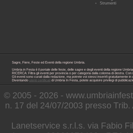
Strumenti
Sagre, Fiere, Feste ed Eventi della regione Umbria.
Umbria in Festa è il portale delle feste, delle sagre e degli eventi della regione Um
RICERCA: Filtra gli eventi per provincia o per categoria dalla colonna di destra. Con i
Gli eventi sono curati dalla redazione, ma potrete voi stessi inserirli gratuitamente i
Diventando
utenti certificati
di Umbria In Festa, potete acquisire privilegi di pubblicaz
© 2005 - 2026 - www.umbriainfes
n. 17 del 24/07/2003 presso Trib.
Lanetservice s.r.l.s. via Fabio Fi