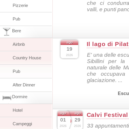
che ci condurra
Pizzerie
valli, e punti pano
Pub
Bere
ago
Il lago di Pil
Airbnb
19
E' una delle escu
2026
Country House
Sibillini per l
naturale delle Ma
Pub
che occupava l
glaciazione. ...
After Dinner
Escu
Dormire
Hotel
ago
ago
Calvi Festiva
01
29
Campeggi
33 appuntamenti 
2026
2026