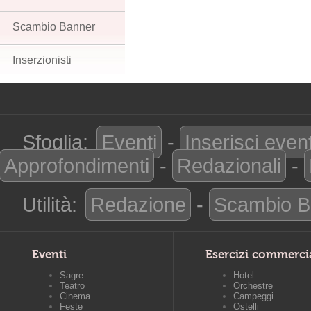
Scambio Banner
Inserzionisti
Sfoglia:
Eventi
-
Inserisci even
Approfondimenti
-
Redazionali
-
Utilità:
Redazione
-
Scambio B
Eventi
Esercizi commerci
Sagre
Hotel
Teatro
Orchestre
Cinema
Campeggi
Feste
Ostelli