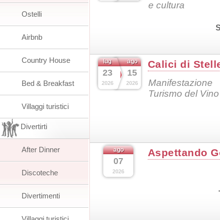
e cultura
Ostelli
S
Airbnb
Country House
lug
ago
Calici di Stel
23
15
Manifestazion
Bed & Breakfast
2026
2026
Turismo del Vin
Villaggi turistici
Divertirti
After Dinner
ago
Aspettando G
07
Discoteche
2026
Divertimenti
Villaggi turistici