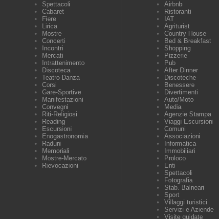
Spettacoli
Airbnb
Cabaret
Ristoranti
Fiere
IAT
Lirica
Agriturist
Mostre
Country House
Concerti
Bed & Breakfast
Incontri
Shopping
Mercati
Pizzerie
Intrattenimento
Pub
Discoteca
After Dinner
Teatro-Danza
Discoteche
Corsi
Benessere
Gare-Sportive
Divertimenti
Manifestazioni
Auto/Moto
Convegni
Media
Riti-Religiosi
Agenzie Stampa
Reading
Viaggi Escursioni
Escursioni
Comuni
Enogastronomia
Associazioni
Raduni
Informatica
Memoriali
Immobiliari
Mostre-Mercato
Proloco
Rievocazioni
Enti
Spettacoli
Fotografia
Stab. Balneari
Sport
Villaggi turistici
Servizi e Aziende
Visite guidate