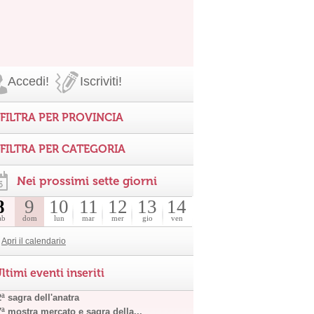
Accedi!
Iscriviti!
FILTRA PER PROVINCIA
FILTRA PER CATEGORIA
Nei prossimi sette giorni
8
9
10
11
12
13
14
ab
dom
lun
mar
mer
gio
ven
Apri il calendario
ltimi eventi inseriti
ª sagra dell'anatra
7ª mostra mercato e sagra della...