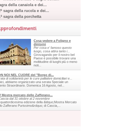
gra della canaiola e dei...
ª sagra della rucola e dei...
1ª sagra della porchetta
pprofondimenti
Cosa vedere a Foligno e
dintorni
Per cosa e' famoso questo
luogo, cosa attira tanto i...
Girovagando per il nostro bel
Paese è possibile trovare una
moltitudine di luoghi più o meno
noti...
N NOI NEL CUORE del "Borgo di...
ata di solidarietà per le cure palliative domiciliari e...
ici, abbiamo organizzato una serata Speciale un
ento Straordinario. Domenica 16 Agosto, nel...
V Mostra mercato dello Zafferano...
Cascia dal 31 ottobre al 2 novembre
 quattordicesima edizione della &ldquo;Mostra Mercato
llo Zafferano Purissimo&rdquo; di Cascia,...