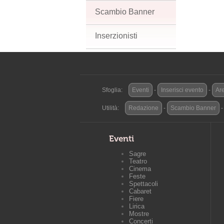
Scambio Banner
Inserzionisti
Sfoglia:
Eventi
-
Inserisci evento
-
Are
Utilità:
Redazione
-
Scambio Banner
Eventi
Sagre
Teatro
Cinema
Feste
Spettacoli
Cabaret
Fiere
Lirica
Mostre
Concerti