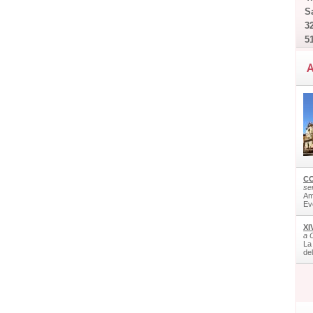
Sa
32
5
A
CO
ser
Am
Ev
XI
a 
La
de