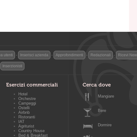
a utenti
-
Inserisci azienda
-
Approfondimenti
-
Redazionali
-
Ricevi News
-
Inserzionisti
Esercizi commerciali
Cerca dove
Hotel
Mangiare
Orchestre
Campeggi
Ostelli
Bere
Airbnb
Ristoranti
IAT
Dormire
Agriturist
Country House
Bed & Breakfast