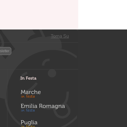
Torna Su
letter
In Festa