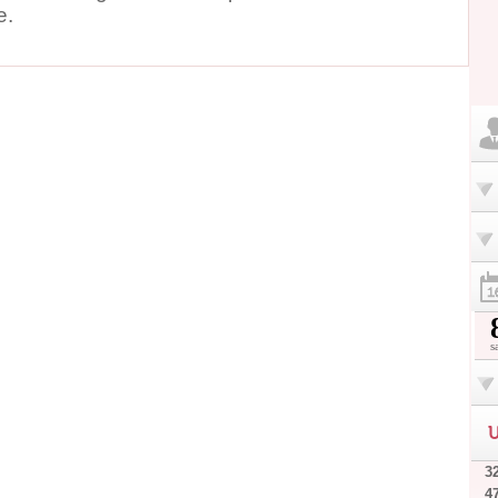
e.
s
U
32
4