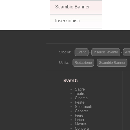
Scambio Banner
Inserzionisti
Sfoglia:
Eventi
-
Inserisci evento
-
Are
Utilità:
Redazione
-
Scambio Banner
Eventi
Sagre
Teatro
Cinema
Feste
Spettacoli
Cabaret
Fiere
Lirica
Mostre
Concerti