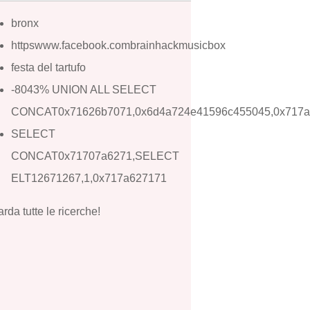
bronx
httpswww.facebook.combrainhackmusicbox
festa del tartufo
-8043% UNION ALL SELECT
CONCAT0x71626b7071,0x6d4a724e41596c455045,0x717a
SELECT
CONCAT0x71707a6271,SELECT
ELT12671267,1,0x717a627171
rda tutte le ricerche!