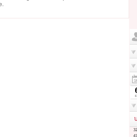
e.
g
U
32
4