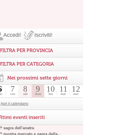
Accedi!
Iscriviti!
FILTRA PER PROVINCIA
FILTRA PER CATEGORIA
Nei prossimi sette giorni
6
7
8
9
10
11
12
io
ven
sab
dom
lun
mar
mer
Apri il calendario
ltimi eventi inseriti
ª sagra dell'anatra
7ª mostra mercato e sagra della...