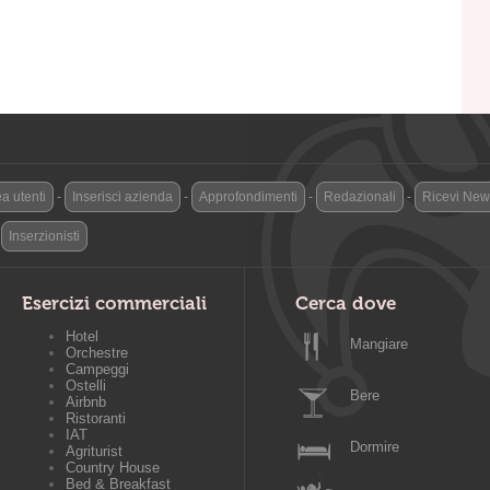
a utenti
-
Inserisci azienda
-
Approfondimenti
-
Redazionali
-
Ricevi News
-
Inserzionisti
Esercizi commerciali
Cerca dove
Hotel
Mangiare
Orchestre
Campeggi
Ostelli
Bere
Airbnb
Ristoranti
IAT
Dormire
Agriturist
Country House
Bed & Breakfast