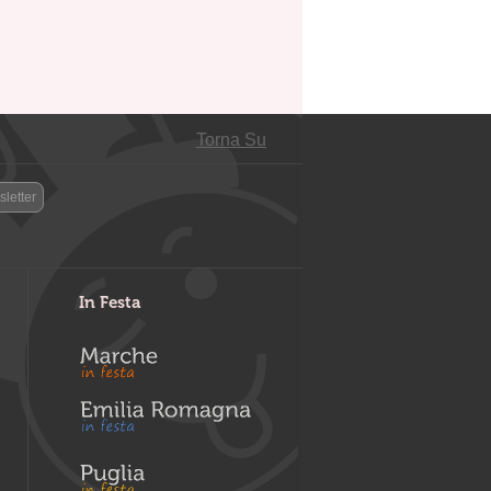
Torna Su
letter
In Festa