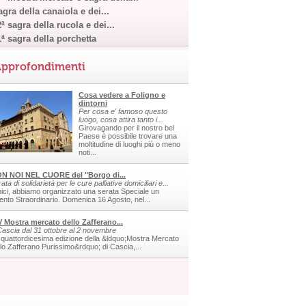
gra della canaiola e dei...
ª sagra della rucola e dei...
1ª sagra della porchetta
pprofondimenti
Cosa vedere a Foligno e
dintorni
Per cosa e' famoso questo
luogo, cosa attira tanto i...
Girovagando per il nostro bel
Paese è possibile trovare una
moltitudine di luoghi più o meno
noti...
N NOI NEL CUORE del "Borgo di...
ata di solidarietà per le cure palliative domiciliari e...
ici, abbiamo organizzato una serata Speciale un
ento Straordinario. Domenica 16 Agosto, nel...
V Mostra mercato dello Zafferano...
Cascia dal 31 ottobre al 2 novembre
 quattordicesima edizione della &ldquo;Mostra Mercato
llo Zafferano Purissimo&rdquo; di Cascia,...