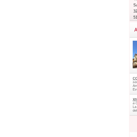
Sa
32
5
A
CO
ser
Am
Ev
XI
a 
La
de