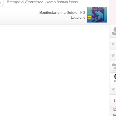
Il tempo di Francesco. Homo homini lupus
6
Manifestazioni
a
Gubbio - PG
Letture: 6
g
U
32
4