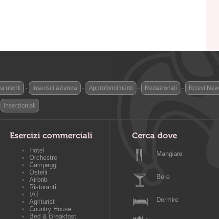
a utenti
-
Inserisci azienda
-
Approfondimenti
-
Redazionali
-
Ricevi News
-
Inserzionisti
Esercizi commerciali
Cerca dove
Hotel
Mangiare
Orchestre
Campeggi
Ostelli
Bere
Airbnb
Ristoranti
IAT
Dormire
Agriturist
Country House
Bed & Breakfast