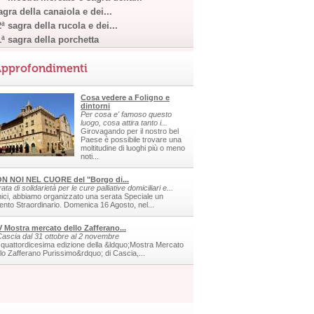
gra della canaiola e dei...
ª sagra della rucola e dei...
1ª sagra della porchetta
pprofondimenti
Cosa vedere a Foligno e
dintorni
Per cosa e' famoso questo
luogo, cosa attira tanto i...
Girovagando per il nostro bel
Paese è possibile trovare una
moltitudine di luoghi più o meno
noti...
N NOI NEL CUORE del "Borgo di...
ata di solidarietà per le cure palliative domiciliari e...
ici, abbiamo organizzato una serata Speciale un
ento Straordinario. Domenica 16 Agosto, nel...
V Mostra mercato dello Zafferano...
Cascia dal 31 ottobre al 2 novembre
 quattordicesima edizione della &ldquo;Mostra Mercato
llo Zafferano Purissimo&rdquo; di Cascia,...