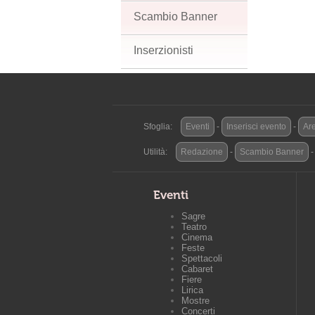
Scambio Banner
Inserzionisti
Sfoglia:
Eventi
-
Inserisci evento
-
Are
Utilità:
Redazione
-
Scambio Banner
Eventi
Sagre
Teatro
Cinema
Feste
Spettacoli
Cabaret
Fiere
Lirica
Mostre
Concerti