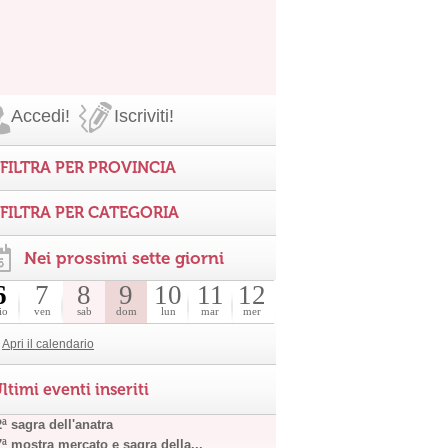
Accedi!
Iscriviti!
FILTRA PER PROVINCIA
FILTRA PER CATEGORIA
Nei prossimi sette giorni
6
7
8
9
10
11
12
io
ven
sab
dom
lun
mar
mer
Apri il calendario
ltimi eventi inseriti
ª sagra dell'anatra
7ª mostra mercato e sagra della...