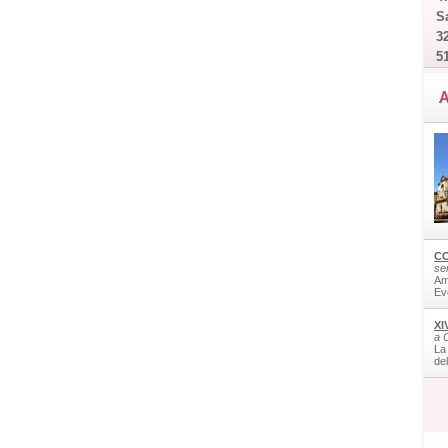
Sa
32
5
A
CO
ser
Am
Ev
XI
a 
La
de