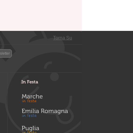
Torna Su
letter
In Festa