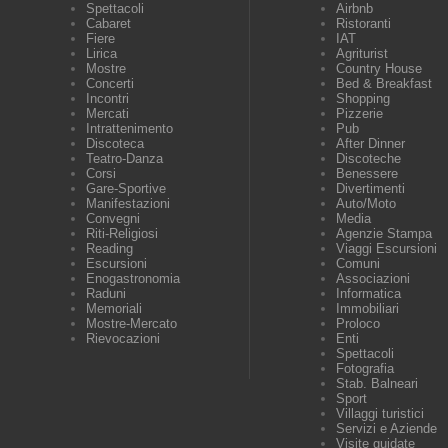
Spettacoli
Airbnb
Cabaret
Ristoranti
Fiere
IAT
Lirica
Agriturist
Mostre
Country House
Concerti
Bed & Breakfast
Incontri
Shopping
Mercati
Pizzerie
Intrattenimento
Pub
Discoteca
After Dinner
Teatro-Danza
Discoteche
Corsi
Benessere
Gare-Sportive
Divertimenti
Manifestazioni
Auto/Moto
Convegni
Media
Riti-Religiosi
Agenzie Stampa
Reading
Viaggi Escursioni
Escursioni
Comuni
Enogastronomia
Associazioni
Raduni
Informatica
Memoriali
Immobiliari
Mostre-Mercato
Proloco
Rievocazioni
Enti
Spettacoli
Fotografia
Stab. Balneari
Sport
Villaggi turistici
Servizi e Aziende
Visite guidate