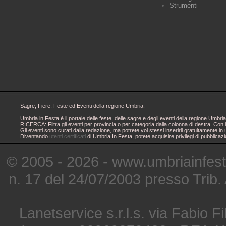
Strumenti
Sagre, Fiere, Feste ed Eventi della regione Umbria.
Umbria in Festa è il portale delle feste, delle sagre e degli eventi della regione Um
RICERCA: Filtra gli eventi per provincia o per categoria dalla colonna di destra. Con i
Gli eventi sono curati dalla redazione, ma potrete voi stessi inserirli gratuitamente i
Diventando
utenti certificati
di Umbria In Festa, potete acquisire privilegi di pubblicaz
© 2005 - 2026 - www.umbriainfes
n. 17 del 24/07/2003 presso Trib.
Lanetservice s.r.l.s. via Fabio Fi