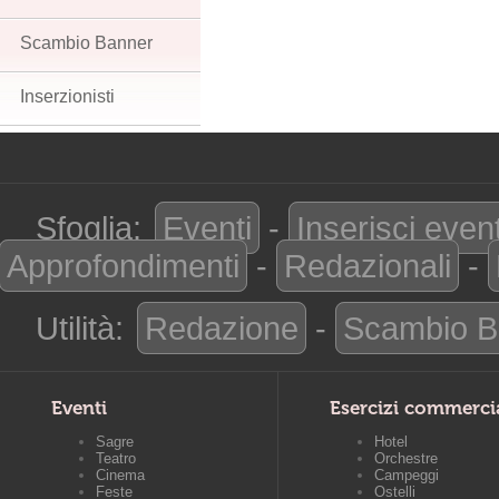
Scambio Banner
Inserzionisti
Sfoglia:
Eventi
-
Inserisci even
Approfondimenti
-
Redazionali
-
Utilità:
Redazione
-
Scambio B
Eventi
Esercizi commerci
Sagre
Hotel
Teatro
Orchestre
Cinema
Campeggi
Feste
Ostelli