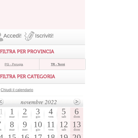
Accedi!
Iscriviti!
FILTRA PER PROVINCIA
PG - Perugia
TR - Terni
FILTRA PER CATEGORIA
Chiudi il calendario
novembre 2022
1
1
2
3
4
5
6
n
mar
mer
gio
ven
sab
dom
7
8
9
10
11
12
13
n
mar
mer
gio
ven
sab
dom
4
15
16
17
18
19
20