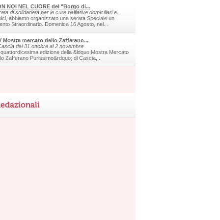
N NOI NEL CUORE del "Borgo di...
ata di solidarietà per le cure palliative domiciliari e...
ici, abbiamo organizzato una serata Speciale un
ento Straordinario. Domenica 16 Agosto, nel...
V Mostra mercato dello Zafferano...
Cascia dal 31 ottobre al 2 novembre
 quattordicesima edizione della &ldquo;Mostra Mercato
llo Zafferano Purissimo&rdquo; di Cascia,...
edazionali