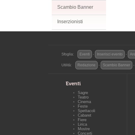
Scambio Banner
Inserzionisti
Sfoglia:
Eventi
-
Inserisci evento
-
Are
Utilità:
Redazione
-
Scambio Banner
Eventi
Sagre
Teatro
Cinema
Feste
Spettacoli
Cabaret
Fiere
Lirica
Mostre
Concerti