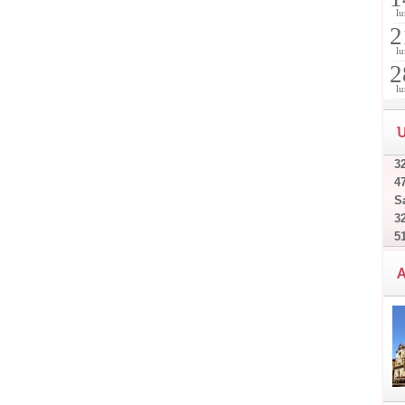
lu
2
lu
2
lu
U
32
4
Sa
32
5
A