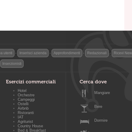
a utenti
-
Inserisci azienda
-
Approfondimenti
-
Redazionali
-
Ricevi News
-
Inserzionisti
Esercizi commerciali
Cerca dove
Hotel
Mangiare
Orchestre
Campeggi
Ostelli
Bere
Airbnb
Ristoranti
IAT
Dormire
Agriturist
Country House
Bed & Breakfast