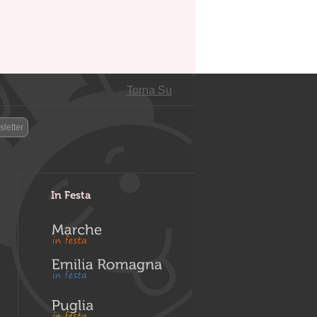
Torna Su
letter
In Festa