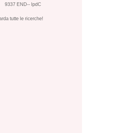
9337 END-- lpdC
rda tutte le ricerche!