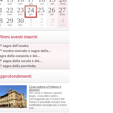
n
mar
mer
gio
ven
sab
dom
1
22
23
24
25
26
27
n
mar
mer
gio
ven
sab
dom
8
29
30
1
2
3
4
n
mar
mer
gio
ven
sab
dom
ltimi eventi inseriti
ª sagra dell'anatra
7ª mostra mercato e sagra della...
gra della canaiola e dei...
ª sagra della rucola e dei...
1ª sagra della porchetta
pprofondimenti
Cosa vedere a Foligno e
dintorni
Per cosa e' famoso questo
luogo, cosa attira tanto i...
Girovagando per il nostro bel
Paese è possibile trovare una
moltitudine di luoghi più o meno
noti...