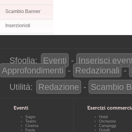
Scambio Banner
Inserzionisti
Sfoglia:
Eventi
-
Inserisci even
Approfondimenti
-
Redazionali
-
Utilità:
Redazione
-
Scambio B
Eventi
Esercizi commerci
Sagre
Hotel
Teatro
Orchestre
Cinema
Campeggi
Feste
Ostelli