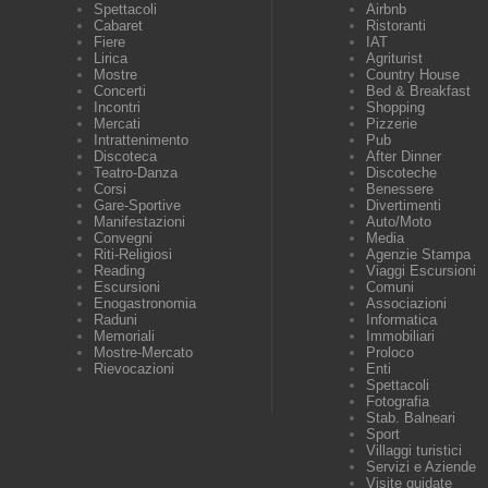
Spettacoli
Airbnb
Cabaret
Ristoranti
Fiere
IAT
Lirica
Agriturist
Mostre
Country House
Concerti
Bed & Breakfast
Incontri
Shopping
Mercati
Pizzerie
Intrattenimento
Pub
Discoteca
After Dinner
Teatro-Danza
Discoteche
Corsi
Benessere
Gare-Sportive
Divertimenti
Manifestazioni
Auto/Moto
Convegni
Media
Riti-Religiosi
Agenzie Stampa
Reading
Viaggi Escursioni
Escursioni
Comuni
Enogastronomia
Associazioni
Raduni
Informatica
Memoriali
Immobiliari
Mostre-Mercato
Proloco
Rievocazioni
Enti
Spettacoli
Fotografia
Stab. Balneari
Sport
Villaggi turistici
Servizi e Aziende
Visite guidate