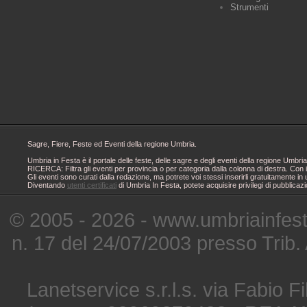
Strumenti
Sagre, Fiere, Feste ed Eventi della regione Umbria.
Umbria in Festa è il portale delle feste, delle sagre e degli eventi della regione Um
RICERCA: Filtra gli eventi per provincia o per categoria dalla colonna di destra. Con i
Gli eventi sono curati dalla redazione, ma potrete voi stessi inserirli gratuitamente i
Diventando
utenti certificati
di Umbria In Festa, potete acquisire privilegi di pubblicaz
© 2005 - 2026 - www.umbriainfes
n. 17 del 24/07/2003 presso Trib.
Lanetservice s.r.l.s. via Fabio Fi