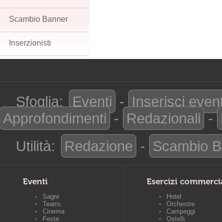
Scambio Banner
Inserzionisti
Sfoglia:
Eventi
-
Inserisci even
Approfondimenti
-
Redazionali
-
Utilità:
Redazione
-
Scambio B
Eventi
Esercizi commerci
Sagre
Hotel
Teatro
Orchestre
Cinema
Campeggi
Feste
Ostelli