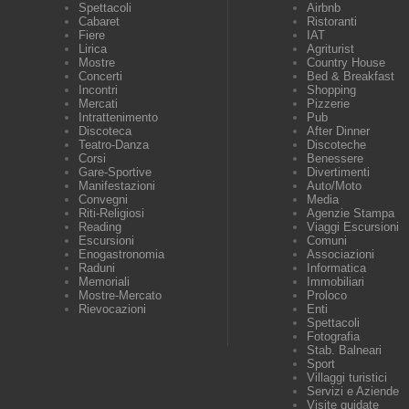
Spettacoli
Airbnb
Cabaret
Ristoranti
Fiere
IAT
Lirica
Agriturist
Mostre
Country House
Concerti
Bed & Breakfast
Incontri
Shopping
Mercati
Pizzerie
Intrattenimento
Pub
Discoteca
After Dinner
Teatro-Danza
Discoteche
Corsi
Benessere
Gare-Sportive
Divertimenti
Manifestazioni
Auto/Moto
Convegni
Media
Riti-Religiosi
Agenzie Stampa
Reading
Viaggi Escursioni
Escursioni
Comuni
Enogastronomia
Associazioni
Raduni
Informatica
Memoriali
Immobiliari
Mostre-Mercato
Proloco
Rievocazioni
Enti
Spettacoli
Fotografia
Stab. Balneari
Sport
Villaggi turistici
Servizi e Aziende
Visite guidate