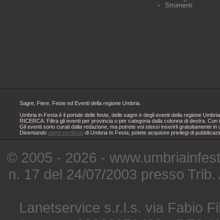
Strumenti
Sagre, Fiere, Feste ed Eventi della regione Umbria.
Umbria in Festa è il portale delle feste, delle sagre e degli eventi della regione Um
RICERCA: Filtra gli eventi per provincia o per categoria dalla colonna di destra. Con i
Gli eventi sono curati dalla redazione, ma potrete voi stessi inserirli gratuitamente i
Diventando
utenti certificati
di Umbria In Festa, potete acquisire privilegi di pubblicaz
© 2005 - 2026 - www.umbriainfes
n. 17 del 24/07/2003 presso Trib.
Lanetservice s.r.l.s. via Fabio Fi