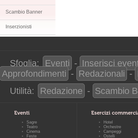
Scambio Banner
Inserzionisti
Sfoglia:
Eventi
-
Inserisci even
Approfondimenti
-
Redazionali
-
Utilità:
Redazione
-
Scambio B
Eventi
Esercizi commerci
Sagre
Hotel
Teatro
Orchestre
Cinema
Campeggi
Feste
Ostelli