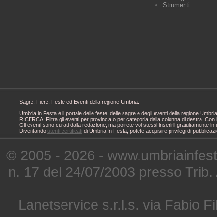
Strumenti
Sagre, Fiere, Feste ed Eventi della regione Umbria.
Umbria in Festa è il portale delle feste, delle sagre e degli eventi della regione Um
RICERCA: Filtra gli eventi per provincia o per categoria dalla colonna di destra. Con i
Gli eventi sono curati dalla redazione, ma potrete voi stessi inserirli gratuitamente i
Diventando
utenti certificati
di Umbria In Festa, potete acquisire privilegi di pubblicaz
© 2005 - 2026 - www.umbriainfes
n. 17 del 24/07/2003 presso Trib.
Lanetservice s.r.l.s. via Fabio Fi