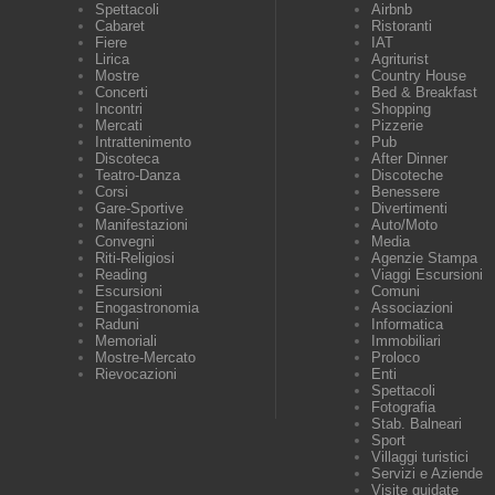
Spettacoli
Airbnb
Cabaret
Ristoranti
Fiere
IAT
Lirica
Agriturist
Mostre
Country House
Concerti
Bed & Breakfast
Incontri
Shopping
Mercati
Pizzerie
Intrattenimento
Pub
Discoteca
After Dinner
Teatro-Danza
Discoteche
Corsi
Benessere
Gare-Sportive
Divertimenti
Manifestazioni
Auto/Moto
Convegni
Media
Riti-Religiosi
Agenzie Stampa
Reading
Viaggi Escursioni
Escursioni
Comuni
Enogastronomia
Associazioni
Raduni
Informatica
Memoriali
Immobiliari
Mostre-Mercato
Proloco
Rievocazioni
Enti
Spettacoli
Fotografia
Stab. Balneari
Sport
Villaggi turistici
Servizi e Aziende
Visite guidate