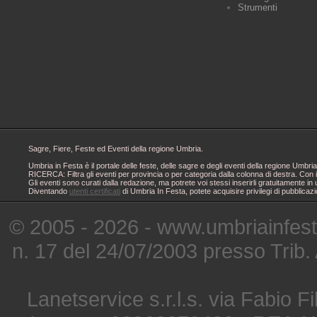
Strumenti
Sagre, Fiere, Feste ed Eventi della regione Umbria.
Umbria in Festa è il portale delle feste, delle sagre e degli eventi della regione Um
RICERCA: Filtra gli eventi per provincia o per categoria dalla colonna di destra. Con i
Gli eventi sono curati dalla redazione, ma potrete voi stessi inserirli gratuitamente i
Diventando
utenti certificati
di Umbria In Festa, potete acquisire privilegi di pubblicaz
© 2005 - 2026 - www.umbriainfes
n. 17 del 24/07/2003 presso Trib.
Lanetservice s.r.l.s. via Fabio Fi