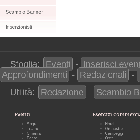
Scambio Banner
Inserzionisti
Sfoglia:
Eventi
-
Inserisci even
Approfondimenti
-
Redazionali
-
Utilità:
Redazione
-
Scambio B
Eventi
Esercizi commerci
Sagre
Hotel
Teatro
Orchestre
Cinema
Campeggi
Feste
Ostelli