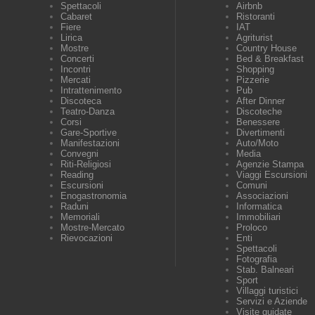
Spettacoli
Airbnb
Cabaret
Ristoranti
Fiere
IAT
Lirica
Agriturist
Mostre
Country House
Concerti
Bed & Breakfast
Incontri
Shopping
Mercati
Pizzerie
Intrattenimento
Pub
Discoteca
After Dinner
Teatro-Danza
Discoteche
Corsi
Benessere
Gare-Sportive
Divertimenti
Manifestazioni
Auto/Moto
Convegni
Media
Riti-Religiosi
Agenzie Stampa
Reading
Viaggi Escursioni
Escursioni
Comuni
Enogastronomia
Associazioni
Raduni
Informatica
Memoriali
Immobiliari
Mostre-Mercato
Proloco
Rievocazioni
Enti
Spettacoli
Fotografia
Stab. Balneari
Sport
Villaggi turistici
Servizi e Aziende
Visite guidate