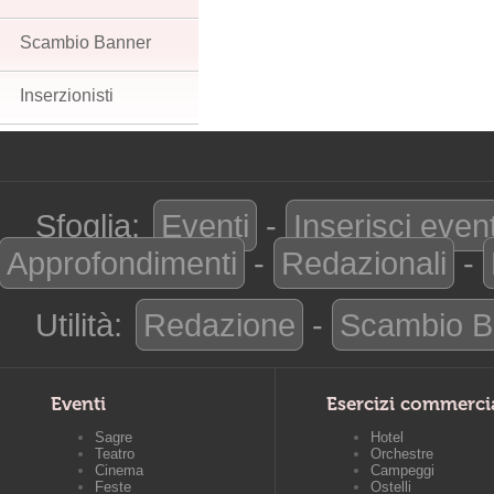
Scambio Banner
Inserzionisti
Sfoglia:
Eventi
-
Inserisci even
Approfondimenti
-
Redazionali
-
Utilità:
Redazione
-
Scambio B
Eventi
Esercizi commerci
Sagre
Hotel
Teatro
Orchestre
Cinema
Campeggi
Feste
Ostelli