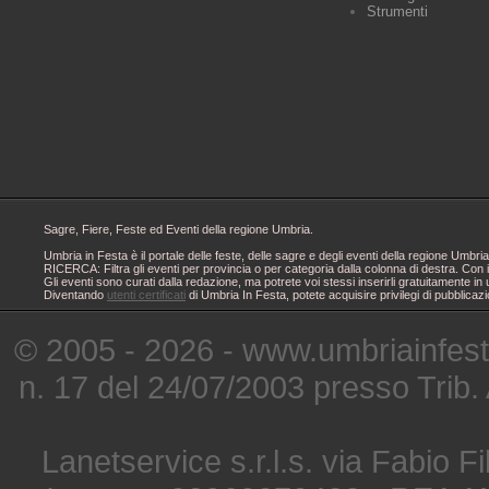
Strumenti
Sagre, Fiere, Feste ed Eventi della regione Umbria.
Umbria in Festa è il portale delle feste, delle sagre e degli eventi della regione Um
RICERCA: Filtra gli eventi per provincia o per categoria dalla colonna di destra. Con i
Gli eventi sono curati dalla redazione, ma potrete voi stessi inserirli gratuitamente i
Diventando
utenti certificati
di Umbria In Festa, potete acquisire privilegi di pubblicaz
© 2005 - 2026 - www.umbriainfes
n. 17 del 24/07/2003 presso Trib.
Lanetservice s.r.l.s. via Fabio Fi